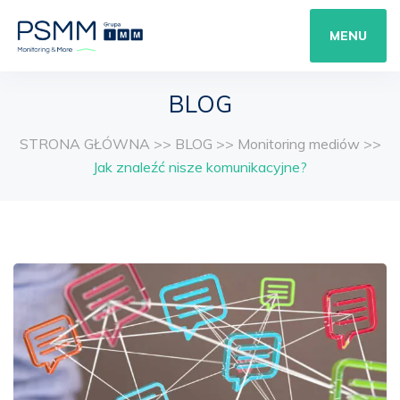
MENU
BLOG
STRONA GŁÓWNA
>>
BLOG
>>
Monitoring mediów
>>
Jak znaleźć nisze komunikacyjne?