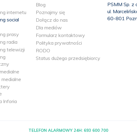
PSMM Sp. z o
Blog
ul. Marcelińs
ng internetu
Poznajmy się
60-801 Poz
ng social
Dołącz do nas
Dla mediów
ing prasy
Formularz kontaktowy
ng radia
Polityka prywatności
ng telewizji
RODO
ing
Status dużego przedsiębiorcy
czny
medialne
 medialne
tery
e
a Inforia
TELEFON ALARMOWY 24H:
693 600 700