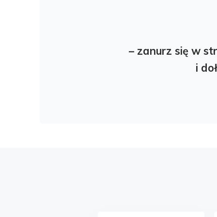
– zanurz się w st
i do