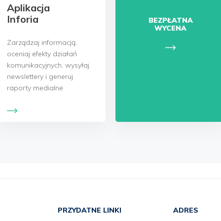
Aplikacja
Inforia
BEZPŁATNA
WYCENA
Zarządzaj informacją,
oceniaj efekty działań
komunikacyjnych, wysyłaj
newslettery i generuj
raporty medialne
PRZYDATNE LINKI
ADRES