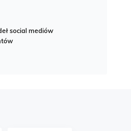
ódeł social mediów
entów