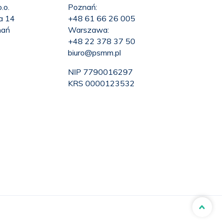
.o.
Poznań:
ka 14
+48 61 66 26 005
nań
Warszawa:
+48 22 378 37 50
biuro@psmm.pl
NIP 7790016297
KRS 0000123532