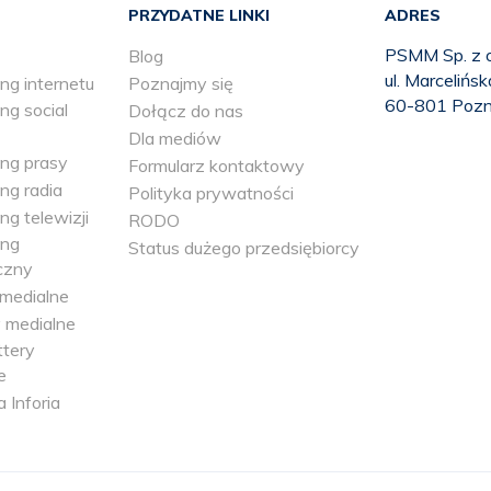
PRZYDATNE LINKI
ADRES
PSMM Sp. z o
Blog
ul. Marcelińs
ng internetu
Poznajmy się
60-801 Poz
ng social
Dołącz do nas
Dla mediów
ing prasy
Formularz kontaktowy
ng radia
Polityka prywatności
ng telewizji
RODO
ing
Status dużego przedsiębiorcy
czny
medialne
 medialne
tery
e
a Inforia