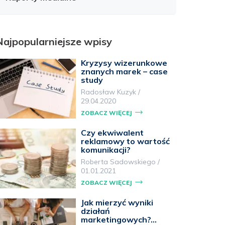
Najpopularniejsze wpisy
Kryzysy wizerunkowe
znanych marek – case
study
Radosław Kuzyk
/
29.04.2020
ZOBACZ WIĘCEJ
Czy ekwiwalent
reklamowy to wartość
komunikacji?
Roberta Sadowskiego
/
01.01.2021
ZOBACZ WIĘCEJ
Jak mierzyć wyniki
działań
marketingowych?…