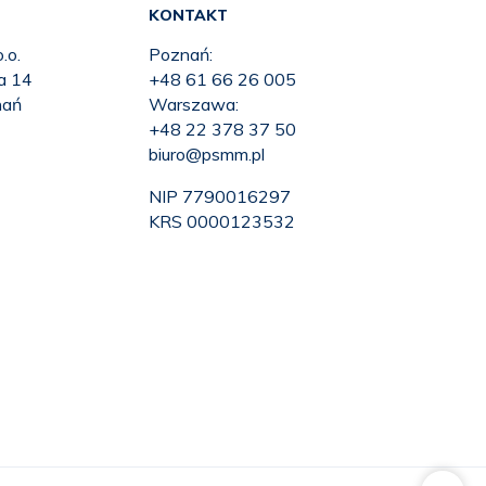
KONTAKT
.o.
Poznań:
ka 14
+48 61 66 26 005
nań
Warszawa:
+48 22 378 37 50
biuro@psmm.pl
NIP 7790016297
KRS 0000123532