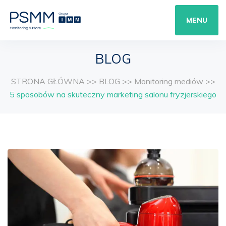
MENU
BLOG
STRONA GŁÓWNA
>>
BLOG
>>
Monitoring mediów
>>
5 sposobów na skuteczny marketing salonu fryzjerskiego