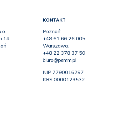
KONTAKT
.o.
Poznań:
ka 14
+48 61 66 26 005
nań
Warszawa:
+48 22 378 37 50
biuro@psmm.pl
NIP 7790016297
KRS 0000123532