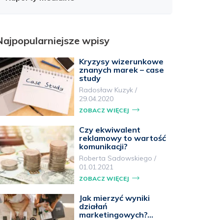
Najpopularniejsze wpisy
Kryzysy wizerunkowe
znanych marek – case
study
Radosław Kuzyk
/
29.04.2020
ZOBACZ WIĘCEJ
Czy ekwiwalent
reklamowy to wartość
komunikacji?
Roberta Sadowskiego
/
01.01.2021
ZOBACZ WIĘCEJ
Jak mierzyć wyniki
działań
marketingowych?…