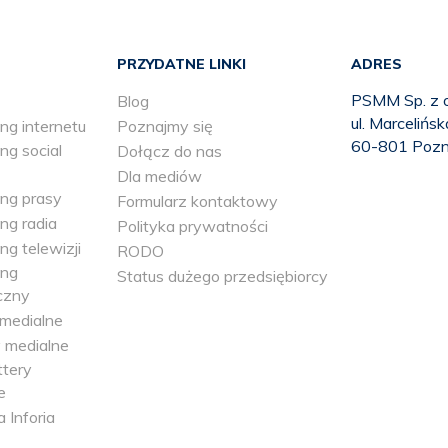
PRZYDATNE LINKI
ADRES
PSMM Sp. z o
Blog
ul. Marcelińs
ng internetu
Poznajmy się
60-801 Poz
ng social
Dołącz do nas
Dla mediów
ing prasy
Formularz kontaktowy
ng radia
Polityka prywatności
ng telewizji
RODO
ing
Status dużego przedsiębiorcy
czny
medialne
 medialne
tery
e
a Inforia