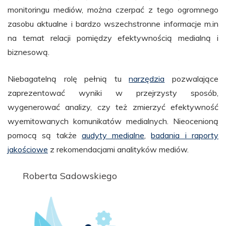
monitoringu mediów, można czerpać z tego ogromnego
zasobu aktualne i bardzo wszechstronne informacje m.in
na temat relacji pomiędzy efektywnością medialną i
biznesową.
Niebagatelną rolę pełnią tu
narzędzia
pozwalające
zaprezentować wyniki w przejrzysty sposób,
wygenerować analizy, czy też zmierzyć efektywność
wyemitowanych komunikatów medialnych. Nieocenioną
pomocą są także
audyty medialne
,
badania i raporty
jakościowe
z rekomendacjami analityków mediów.
Roberta Sadowskiego