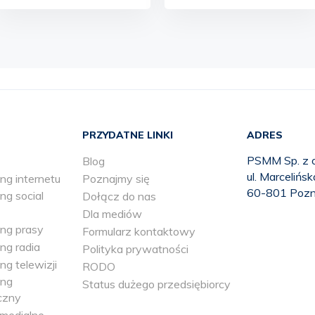
PRZYDATNE LINKI
ADRES
PSMM Sp. z o
Blog
ul. Marcelińs
ng internetu
Poznajmy się
60-801 Poz
ng social
Dołącz do nas
Dla mediów
ing prasy
Formularz kontaktowy
ng radia
Polityka prywatności
ng telewizji
RODO
ing
Status dużego przedsiębiorcy
czny