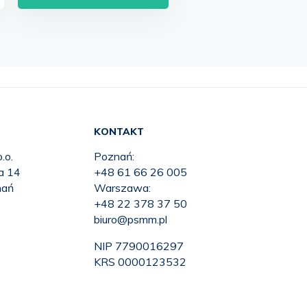
KONTAKT
.o.
Poznań:
ka 14
+48 61 66 26 005
nań
Warszawa:
+48 22 378 37 50
biuro@psmm.pl
NIP 7790016297
KRS 0000123532