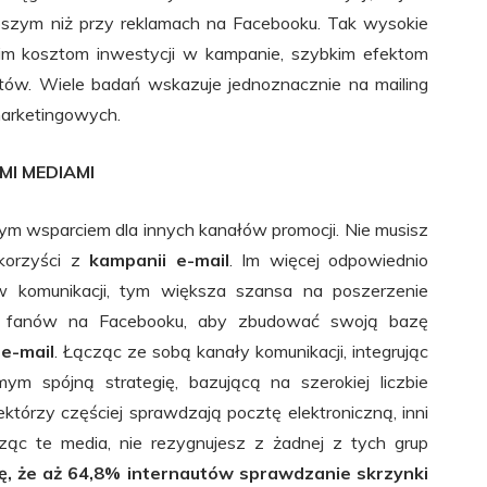
szym niż przy reklamach na Facebooku. Tak wysokie
kim kosztom inwestycji w kampanie, szybkim efektom
ntów. Wiele badań wskazuje jednoznacznie na mailing
 marketingowych.
MI MEDIAMI
rym wsparciem dla innych kanałów promocji. Nie musisz
korzyści z
kampanii e-mail
. Im więcej odpowiednio
 komunikacji, tym większa szansa na poszerzenie
zbę fanów na Facebooku, aby zbudować swoją bazę
e-mail
. Łącząc ze sobą kanały komunikacji, integrując
m spójną strategię, bazującą na szerokiej liczbie
tórzy częściej sprawdzają pocztę elektroniczną, inni
ząc te media, nie rezygnujesz z żadnej z tych grup
, że aż 64,8% internautów sprawdzanie skrzynki