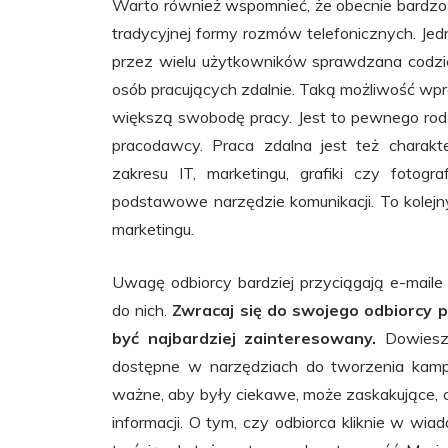
Warto również wspomnieć, że obecnie bardzo w
tradycyjnej formy rozmów telefonicznych. Jed
przez wielu użytkowników sprawdzana codzien
osób pracujących zdalnie. Taką możliwość wp
większą swobodę pracy. Jest to pewnego rodz
pracodawcy. Praca zdalna jest też charakt
zakresu IT, marketingu, grafiki czy fotogr
podstawowe narzędzie komunikacji. To kolej
marketingu.
Uwagę odbiorcy bardziej przyciągają e-maile
do nich.
Zwracaj się do swojego odbiorcy p
być najbardziej zainteresowany.
Dowiesz 
dostępne w narzędziach do tworzenia kampa
ważne, aby były ciekawe, może zaskakujące,
informacji. O tym, czy odbiorca kliknie w wiad