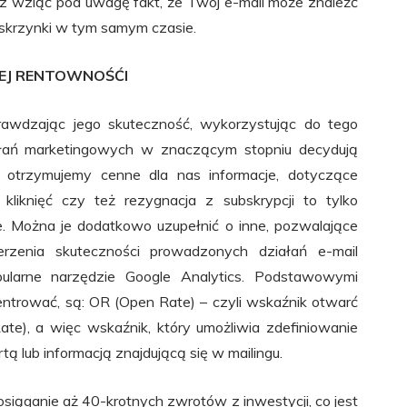
sz wziąć pod uwagę fakt, że Twój e-mail może znaleźć
 skrzynki w tym samym czasie.
IEJ RENTOWNOŚĆI
awdzając jego skuteczność, wykorzystując do tego
iałań marketingowych w znaczącym stopniu decydują
ym otrzymujemy cenne dla nas informacje, dotyczące
liknięć czy też rezygnacja z subskrypcji to tylko
e. Można je dodatkowo uzupełnić o inne, pozwalające
rzenia skuteczności prowadzonych działań e-mail
pularne narzędzie Google Analytics. Podstawowymi
entrować, są: OR (Open Rate) – czyli wskaźnik otwarć
ate), a więc wskaźnik, który umożliwia zdefiniowanie
 lub informacją znajdującą się w mailingu.
osiąganie aż 40-krotnych zwrotów z inwestycji, co jest