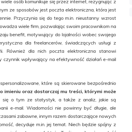
iele osób komunikuje się przez internet, rezygnując z
nym ze sposobów jest poczta elektroniczna, która jest
nie. Przyczynia się do tego m.in. nieustanny wzrost
rowadza wiele firm, pozwalając swoim pracownikom na
aju benefit, motywujący do lojalności wobec swojego
erystyczna dla freelancerów, świadczących usługi z
afii. Również dla nich poczta elektroniczna stanowi
ny czynnik wpływający na efektywność działań e-mail
 spersonalizowane, które są skierowane bezpośrednio
o imieniu oraz dostarczaj mu treści, którymi może
się o tym ze statystyk, a także z analiz, jakie są
nii e-mail. Wiadomości nie powinny być długie, ale
 czasami zabawne, innym razem dostarczające nowych
omość, decyduje m.in. jej temat. Niech będzie spójny z