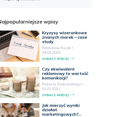
Najpopularniejsze wpisy
Kryzysy wizerunkowe
znanych marek – case
study
Radosław Kuzyk
/
29.04.2020
ZOBACZ WIĘCEJ
Czy ekwiwalent
reklamowy to wartość
komunikacji?
Roberta Sadowskiego
/
01.01.2021
ZOBACZ WIĘCEJ
Jak mierzyć wyniki
działań
marketingowych?…