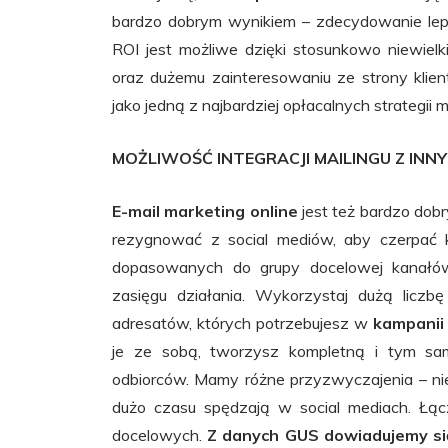
bardzo dobrym wynikiem – zdecydowanie lep
ROI jest możliwe dzięki stosunkowo niewiel
oraz dużemu zainteresowaniu ze strony klie
jako jedną z najbardziej opłacalnych strategii
MOŻLIWOŚĆ INTEGRACJI MAILINGU Z INNY
E-mail marketing online
jest też bardzo dob
rezygnować z social mediów, aby czerpać 
dopasowanych do grupy docelowej kanałów
zasięgu działania. Wykorzystaj dużą lic
adresatów, których potrzebujesz w
kampanii 
je ze sobą, tworzysz kompletną i tym samy
odbiorców. Mamy różne przyzwyczajenia – niek
dużo czasu spędzają w social mediach. Łąc
docelowych.
Z danych GUS dowiadujemy się