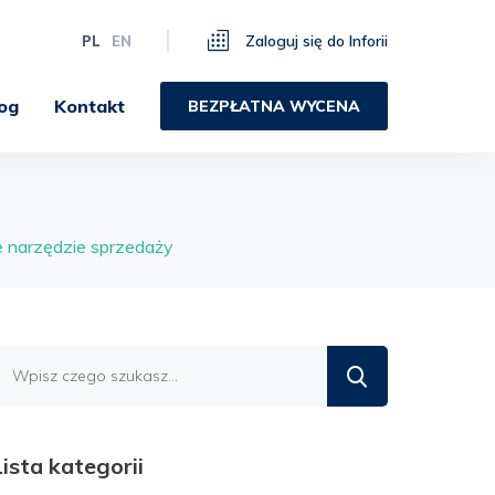
Zaloguj się do Inforii
PL
EN
og
Kontakt
BEZPŁATNA WYCENA
e narzędzie sprzedaży
Znajdź
na
blogu
Lista kategorii