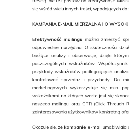
treścią, ale też postaw na kreatywność. Musi
się wśród wielu innych treści, wpadających do
KAMPANIA E-MAIL MIERZALNA I O WYSOK
Efektywność mailingu
można zmierzyć, spr
odpowiednie narzędzia. O skuteczności dz
bieżące analizy i obserwacje, dzięki któr
poszczególnych wskaźników. Współczynnik k
przykłady wskaźników podlegających analizi
kontrolować sprzedaż i przychody. Do mie
marketingowych wykorzystuje się m.in. po
wskaźnikami, na których warto jest się skonc
naszego mailingu; oraz CTR (Click Through R
zainteresowania użytkowników konkretną ofertą
Okazuje się, że
kampanie e-mail
umożliwiają 