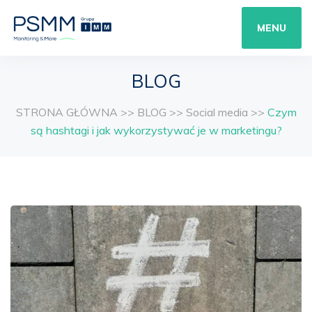
MENU
BLOG
STRONA GŁÓWNA
>>
BLOG
>>
Social media
>>
Czym
są hashtagi i jak wykorzystywać je w marketingu?