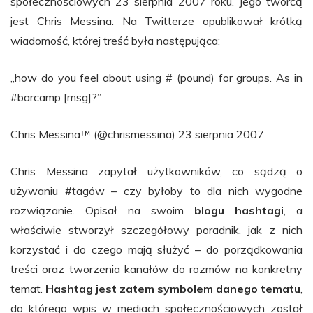
społecznościowych 23 sierpnia 2007 roku. Jego twórcą
jest Chris Messina. Na Twitterze opublikował krótką
wiadomość, której treść była następująca:
„how do you feel about using # (pound) for groups. As in
#barcamp [msg]?”
Chris Messina™ (@chrismessina) 23 sierpnia 2007
Chris Messina zapytał użytkowników, co sądzą o
używaniu #tagów – czy byłoby to dla nich wygodne
rozwiązanie. Opisał na swoim
blogu hashtagi
, a
właściwie stworzył szczegółowy poradnik, jak z nich
korzystać i do czego mają służyć – do porządkowania
treści oraz tworzenia kanałów do rozmów na konkretny
temat.
Hashtag jest zatem symbolem danego tematu
,
do którego wpis w mediach społecznościowych został