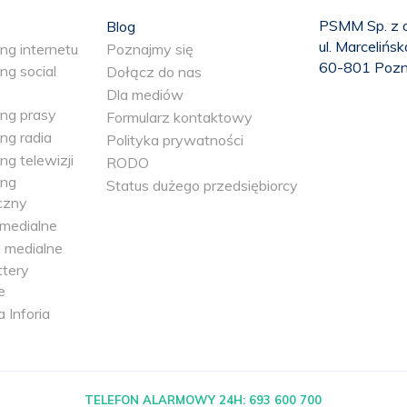
PSMM Sp. z o
Blog
ul. Marcelińs
ng internetu
Poznajmy się
60-801 Poz
ng social
Dołącz do nas
Dla mediów
ing prasy
Formularz kontaktowy
ng radia
Polityka prywatności
ng telewizji
RODO
ing
Status dużego przedsiębiorcy
czny
medialne
 medialne
tery
e
a Inforia
TELEFON ALARMOWY 24H:
693 600 700