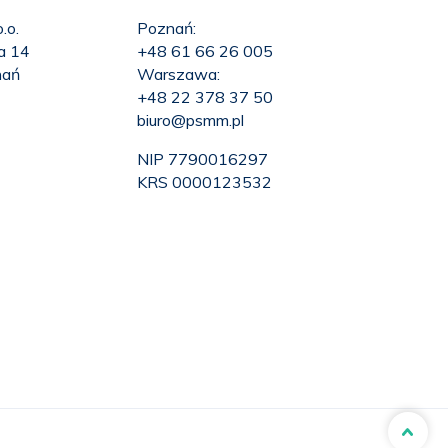
.o.
Poznań:
ka 14
+48 61 66 26 005
nań
Warszawa:
+48 22 378 37 50
biuro@psmm.pl
NIP 7790016297
KRS 0000123532