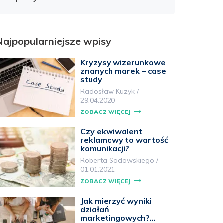
Najpopularniejsze wpisy
Kryzysy wizerunkowe
znanych marek – case
study
Radosław Kuzyk
/
29.04.2020
ZOBACZ WIĘCEJ
Czy ekwiwalent
reklamowy to wartość
komunikacji?
Roberta Sadowskiego
/
01.01.2021
ZOBACZ WIĘCEJ
Jak mierzyć wyniki
działań
marketingowych?…