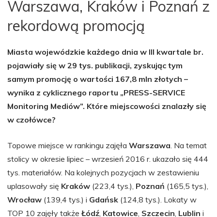
Warszawa, Kraków i Poznań z
rekordową promocją
Miasta wojewódzkie każdego dnia w III kwartale br.
pojawiały się w 29 tys. publikacji, zyskując tym
samym promocję o wartości 167,8 mln złotych –
wynika z cyklicznego raportu „PRESS-SERVICE
Monitoring Mediów”. Które miejscowości znalazły się
w czołówce?
Topowe miejsce w rankingu zajęła
Warszawa
. Na temat
stolicy w okresie lipiec – wrzesień 2016 r. ukazało się 444
tys. materiałów. Na kolejnych pozycjach w zestawieniu
uplasowały się
Kraków
(223,4 tys.),
Poznań
(165,5 tys.),
Wrocław
(139,4 tys.) i
Gdańsk
(124,8 tys.). Lokaty w
TOP 10 zajęły także
Łódź
,
Katowice
,
Szczecin
,
Lublin
i