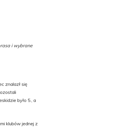
prasa i wybrane
ec znalazł się
ozostali
kidzie było 5., a
mi klubów jednej z