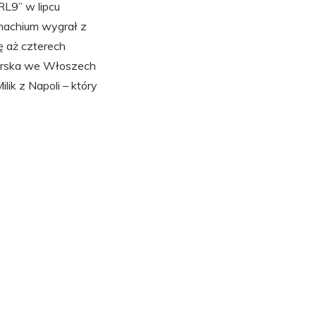
„RL9” w lipcu
onachium wygrał z
ę aż czterech
łkarska we Włoszech
lik z Napoli – który