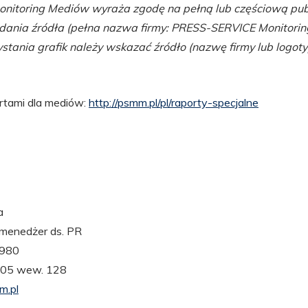
itoring Mediów wyraża zgodę na pełną lub częściową pub
ania źródła (pełna nazwa firmy: PRESS-SERVICE Monitori
tania grafik należy wskazać źródło (nazwę firmy lub logot
ortami dla mediów:
http://psmm.pl/pl/raporty-specjalne
a
 menedżer ds. PR
 980
 005 wew. 128
.pl