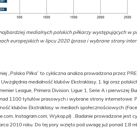
ajbardziej medialnych polskich piłkarzy występujących w pi
gach europejskich w lipcu 2020 (prasa i wybrane strony inte
wniej „Polska Piłka” to cykliczna analiza prowadzona przez 
Uwzględnia medialność klubów Ekstraklasy, 1. ligi oraz polskic
mier League, Primera Division, Ligue 1, Serie A i pierwszej Bu
onad 1100 tytułów prasowych i wybrane strony internetowe. P
rność klubów Ekstraklasy w mediach społecznościowych (Fac
e.com, Instagram.com, Wykop.pl) . Badanie prowadzone jest cy
ca 2010 roku. Do tej pory wzięto pod uwagę już ponad 1,8 mln