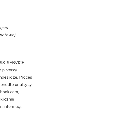
ęciu
rnetowe)
PRESS-SERVICE
h piłkarzy
ndeslidze. Proces
onadto analitycy
ebook.com,
klicznie
 informacji.