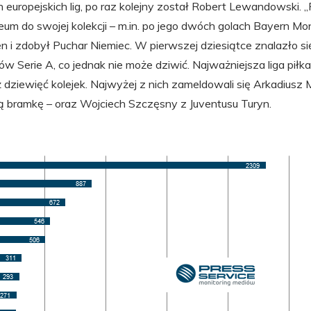
ch europejskich lig, po raz kolejny został Robert Lewandowski. 
feum do swojej kolekcji – m.in. po jego dwóch golach Bayern M
 i zdobył Puchar Niemiec. W pierwszej dziesiątce znalazło si
bów Serie A, co jednak nie może dziwić. Najważniejsza liga pi
ż dziewięć kolejek. Najwyżej z nich zameldowali się Arkadiusz Mi
ną bramkę – oraz Wojciech Szczęsny z Juventusu Turyn.