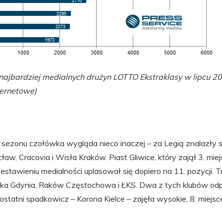
ajbardziej medialnych drużyn LOTTO Ekstraklasy w lipcu 20
ternetowe)
 sezonu czołówka wygląda nieco inaczej – za Legią znalazły 
aw, Cracovia i Wisła Kraków. Piast Gliwice, który zajął 3. mie
estawieniu medialności uplasował się dopiero na 11. pozycji. T
rka Gdynia, Raków Częstochowa i ŁKS. Dwa z tych klubów od
 ostatni spadkowicz – Korona Kielce – zajęła wysokie, 8. miejs