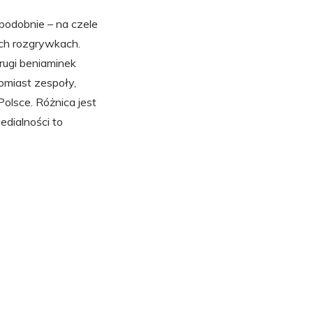
 podobnie – na czele
kich rozgrywkach.
drugi beniaminek
omiast zespoły,
olsce. Różnica jest
edialności to