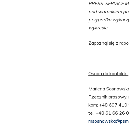
PRESS-SERVICE Mon
pod warunkiem pod
przypadku wykorzys
wykresie.
Zapoznaj się z rap
Osoba do kontaktu:
Marlena Sosnowsk
Rzecznik prasowy,
kom: +48 697 410
tel. +48 61 66 26
msosnowska@psmm