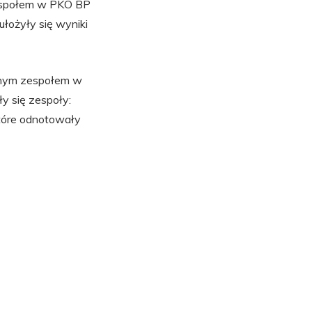
zespołem w PKO BP
ułożyły się wyniki
alnym zespołem w
ły się zespoły:
które odnotowały