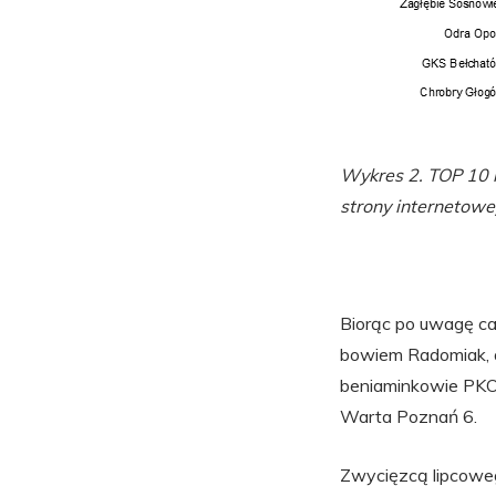
Wykres 2. TOP 10 n
strony internetowe
Biorąc po uwagę cał
bowiem Radomiak, a 
beniaminkowie PKO 
Warta Poznań 6.
Zwycięzcą lipcoweg