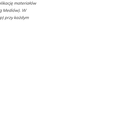
likację materiałów
ng Mediów). W
yp) przy każdym