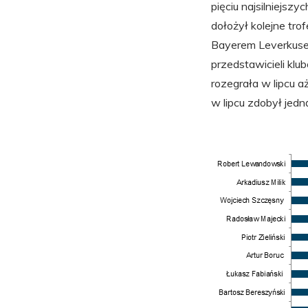
pięciu najsilniejszy
dołożył kolejne tro
Bayerem Leverkusen
przedstawicieli klu
rozegrała w lipcu a
w lipcu zdobył jed