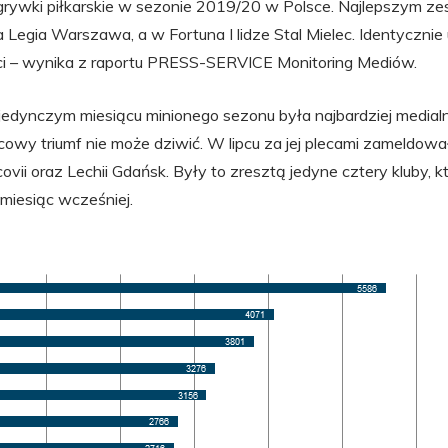
grywki piłkarskie w sezonie 2019/20 w Polsce. Najlepszym 
a Legia Warszawa, a w Fortuna I lidze Stal Mielec. Identycznie 
ci – wynika z raportu PRESS-SERVICE Monitoring Mediów.
jedynczym miesiącu minionego sezonu była najbardziej medi
ńcowy triumf nie może dziwić. W lipcu za jej plecami zameldowa
vii oraz Lechii Gdańsk. Były to zresztą jedyne cztery kluby, 
ż miesiąc wcześniej.