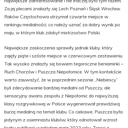
największe zainteresowanie i nie inaczej było tym razem.
Za jej plecami znalazły się Lech Poznań i Śląsk Wrocław.
Raków Częstochowa utrzymał czwarte miejsce w
rankingu medialności, co należy uznać za dobry wynik po
maju, w którym klub zdobył mistrzostwo Polski.
Największe zaskoczenia sprawiły jednak kluby, który
zajęły piąte i szóste miejsce w czerwcowym zestawieniu.
Tak wysoko znalazły się bowiem tegoroczne beniaminki –
Ruch Chorzów i Puszcza Niepołomice. W tym kontekście
warto zauważyć, że w poprzednim sezonie „Niebiescy”
byli zdecydowanie bardziej medialni od Puszczy, ale
sensacyjny awans zespołu z Niepołomic do najwyższej
klasy rozgrywkowej w Polsce wygenerował prawdziwą
burzę medialną na temat klubu. Co ciekawe, Puszcza była
jedynym z osiemnastu klubów, który odnotował wzrost
liczby publikacji względem maja 2023 roku. Trzeci z