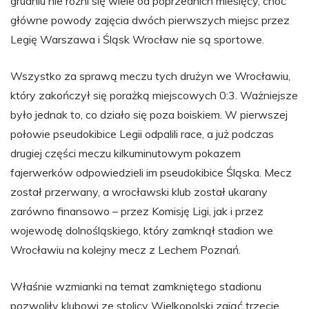
grudniu nie różni się wiele od poprzednich miesięcy, choć
główne powody zajęcia dwóch pierwszych miejsc przez
Legię Warszawa i Śląsk Wrocław nie są sportowe.
Wszystko za sprawą meczu tych drużyn we Wrocławiu,
który zakończył się porażką miejscowych 0:3. Ważniejsze
było jednak to, co działo się poza boiskiem. W pierwszej
połowie pseudokibice Legii odpalili race, a już podczas
drugiej części meczu kilkuminutowym pokazem
fajerwerków odpowiedzieli im pseudokibice Śląska. Mecz
został przerwany, a wrocławski klub został ukarany
zarówno finansowo – przez Komisję Ligi, jak i przez
wojewodę dolnośląskiego, który zamknął stadion we
Wrocławiu na kolejny mecz z Lechem Poznań.
Właśnie wzmianki na temat zamkniętego stadionu
pozwoliły klubowi ze stolicy Wielkopolski zająć trzecie