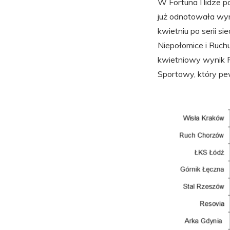
W Fortuna I lidze p
już odnotowała wyn
kwietniu po serii 
Niepołomice i Ruchu
kwietniowy wynik Pu
Sportowy, który pe