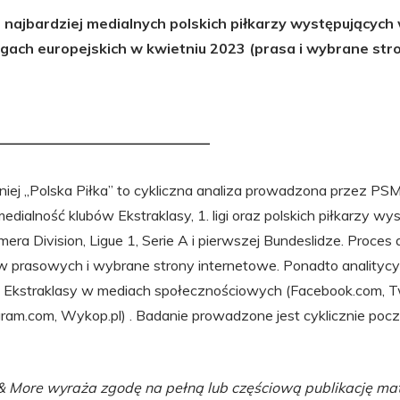
najbardziej medialnych polskich piłkarzy występujących 
igach europejskich w kwietniu 2023 (prasa i wybrane str
——————————————–
wniej „Polska Piłka” to cykliczna analiza prowadzona przez PS
dialność klubów Ekstraklasy, 1. ligi oraz polskich piłkarzy w
mera Division, Ligue 1, Serie A i pierwszej Bundeslidze. Proces 
 prasowych i wybrane strony internetowe. Ponadto analityc
 Ekstraklasy w mediach społecznościowych (Facebook.com, Tw
gram.com, Wykop.pl) . Badanie prowadzone jest cyklicznie po
 More wyraża zgodę na pełną lub częściową publikację ma