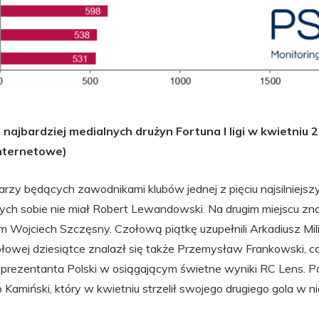
najbardziej medialnych drużyn Fortuna I ligi w kwietniu 2
nternetowe)
arzy będących zawodnikami klubów jednej z pięciu najsilniejszyc
ych sobie nie miał Robert Lewandowski. Na drugim miejscu znal
ecim Wojciech Szczęsny. Czołową piątkę uzupełnili Arkadiusz Mil
łowej dziesiątce znalazł się także Przemysław Frankowski, c
eprezentanta Polski w osiągającym świetne wyniki RC Lens. P
b Kamiński, który w kwietniu strzelił swojego drugiego gola w ni