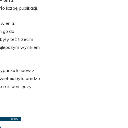
– ten z
 liczbę publikacji.
wienia.
m go do
były też trzecim
najlepszym wynikiem
zypadku klubów z
wietniu była bardzo
starciu pomiędzy