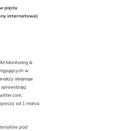
w pięciu
ony internetowe)
MM Monitoring &
ystępujących w
analizy obejmuje
y sprawdzają
itter.com,
cząwszy od 1 marca
teriałów pod