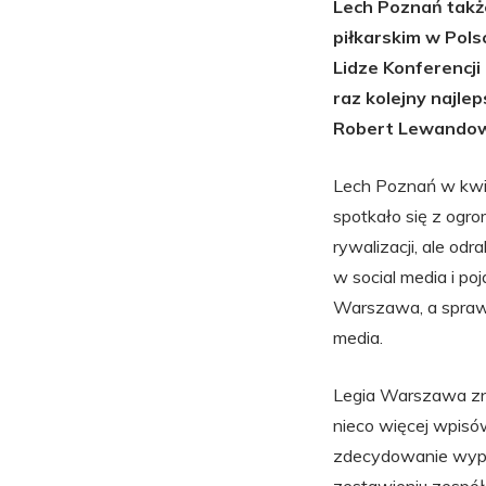
Lech Poznań takż
piłkarskim w Pols
Lidze Konferencji
raz kolejny najle
Robert Lewando
Lech Poznań w kwie
spotkało się z ogr
rywalizacji, ale 
w social media i po
Warszawa, a spraw
media.
Legia Warszawa znal
nieco więcej wpisó
zdecydowanie wyprz