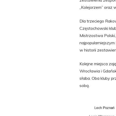
zestawieniu zespół
„Kolejorzem” oraz w
Dla trzeciego Rako
Częstochowski klub
Mistrzostwa Polski,
najpopularniejszym
w historii zestawien
Kolejne miejsca za
Wrocławia i Gdańsk
słaba. Oba kluby pr
sobą.