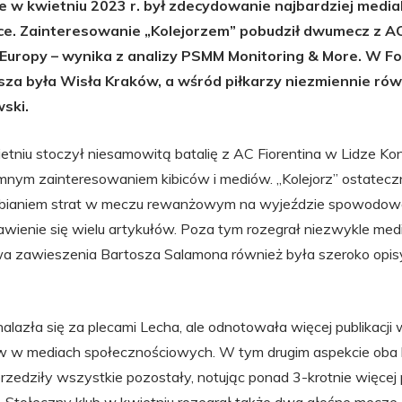
e w kwietniu 2023 r. był zdecydowanie najbardziej medi
ce. Zainteresowanie „Kolejorzem” pobudził dwumecz z AC
 Europy – wynika z analizy PSMM Monitoring & More. W Fo
psza była Wisła Kraków, a wśród piłkarzy niezmiennie ró
wski.
tniu stoczył niesamowitą batalię z AC Fiorentina w Lidze Konf
omnym zainteresowaniem kibiców i mediów. „Kolejorz” ostateczn
odrabianiem strat w meczu rewanżowym na wyjeździe spowodow
jawienie się wielu artykułów. Poza tym rozegrał niezwykle med
a zawieszenia Bartosza Salamona również była szeroko opi
azła się za plecami Lecha, ale odnotowała więcej publikacji w
w w mediach społecznościowych. W tym drugim aspekcie oba 
edziły wszystkie pozostały, notując ponad 3-krotnie więcej 