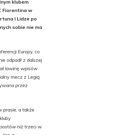
alnym klubem
 Fiorentina w
rtuna I Lidze po
wnych sobie nie ma
erencji Europy, co
ie odpadł z dalszej
ał lawinę wpisów
ialny mecz z Legią
sywana przez
 prasie, a także
kluby
postów niż trzeci w