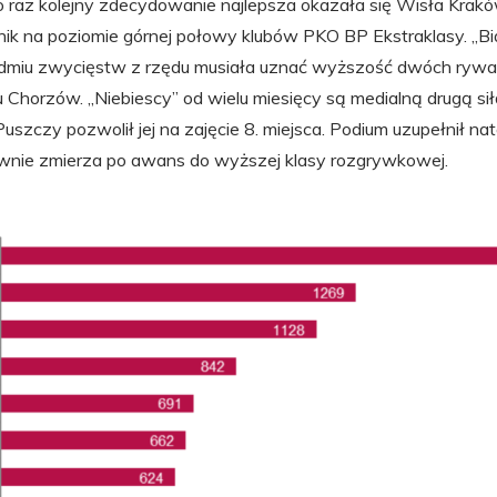
o raz kolejny zdecydowanie najlepsza okazała się Wisła Kraków
ik na poziomie górnej połowy klubów PKO BP Ekstraklasy. „B
siedmiu zwycięstw z rzędu musiała uznać wyższość dwóch rywa
 Chorzów. „Niebiescy” od wielu miesięcy są medialną drugą siłą
szczy pozwolił jej na zajęcie 8. miejsca. Podium uzupełnił na
wnie zmierza po awans do wyższej klasy rozgrywkowej.