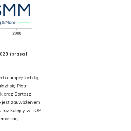
023 (prasa i
h europejskich lig,
azł się Piotr
ik oraz Bartosz
o jest zauważeniem
o raz kolejny w TOP
emieckiej