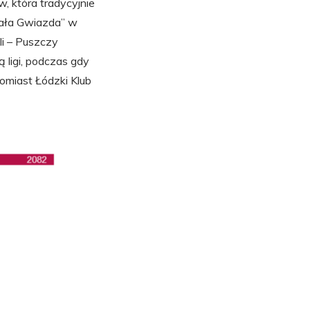
, która tradycyjnie
iała Gwiazda” w
li – Puszczy
 ligi, podczas gdy
tomiast Łódzki Klub