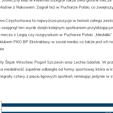
. Stołeczny klub w kwietniu rozegrał także dwa głośne mecze 
łaśnie z Rakowem. Zagrał też w Pucharze Polski, co zwiększyło
wa Częstochowa to najwyższa pozycja w historii całego zesta
 osiągnął ten wynik dzięki kolejnym spotkaniom przybliżający
 meczu z Legią czy rozgrywkom w Pucharze Polski. „Medaliki” 
 klubem PKO BP Ekstraklasy w social media, co także jest ich 
ia.
jęły Śląsk Wrocław, Pogoń Szczecin oraz Lechia Gdańsk. W pr
a medialność zupełnie odbiegła od formy sportowej, która w k
zegrały cztery z pięciu ligowych spotkań, remisując jedynie w 