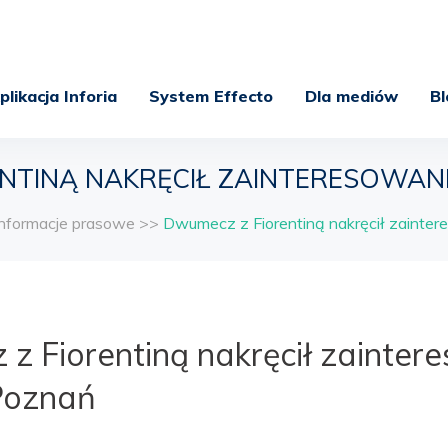
plikacja Inforia
System Effecto
Dla mediów
Bl
NTINĄ NAKRĘCIŁ ZAINTERESOWAN
Informacje prasowe
>>
Dwumecz z Fiorentiną nakręcił zainte
z Fiorentiną nakręcił zainter
Poznań