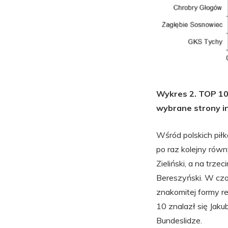
Wykres 2. TOP 10 
wybrane strony i
Wśród polskich piłk
po raz kolejny równ
Zieliński, a na trz
Bereszyński. W czo
znakomitej formy r
10 znalazł się Jaku
Bundeslidze.