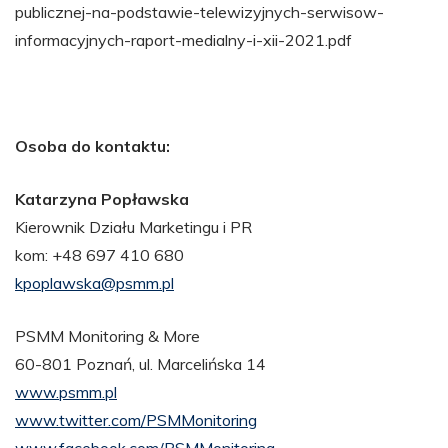
publicznej-na-podstawie-telewizyjnych-serwisow-
informacyjnych-raport-medialny-i-xii-2021.pdf
Osoba do kontaktu:
Katarzyna Popławska
Kierownik Działu Marketingu i PR
kom: +48 697 410 680
kpoplawska@psmm.pl
PSMM Monitoring & More
60-801 Poznań, ul. Marcelińska 14
www.psmm.pl
www.twitter.com/PSMMonitoring