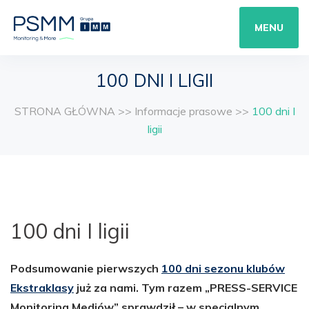
MENU
100 DNI I LIGII
STRONA GŁÓWNA
>>
Informacje prasowe
>>
100 dni I
ligii
100 dni I ligii
Podsumowanie pierwszych
100 dni sezonu klubów
Ekstraklasy
już za nami. Tym razem „PRESS-SERVICE
Monitoring Mediów” sprawdził – w specjalnym