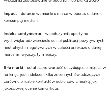
Wskaźniki zastosowane w badaniu „Top Marka 2020”
Impact
– dotarcie wzmianki o marce w oparciu o dane o
konsumpcji medium.
Indeks sentymentu
– współczynnik oparty na
wydźwięku; odzwierciedla udział publikacji pozytywnych,
neutralnych i negatywnych w całości przekazu o danej
marce: im wyższy, tym lepszy.
Siła marki
– ostateczna wartość decydująca o miejscu w
rankingu; jest indeksem kilku zmiennych świadczących
zarówno o liczbie kontaktów odbiorców z marką, jak i
jakościowej ocenie komunikatu.