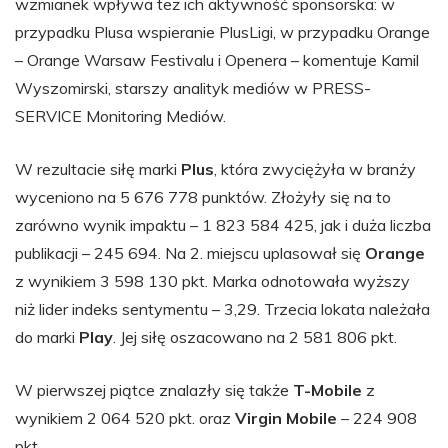
wzmianek wpływa też ich aktywność sponsorska: w
przypadku Plusa wspieranie PlusLigi, w przypadku Orange
– Orange Warsaw Festivalu i Openera – komentuje Kamil
Wyszomirski, starszy analityk mediów w PRESS-
SERVICE Monitoring Mediów.
W rezultacie siłę marki
Plus
, która zwyciężyła w branży
wyceniono na 5 676 778 punktów. Złożyły się na to
zarówno wynik impaktu – 1 823 584 425, jak i duża liczba
publikacji – 245 694. Na 2. miejscu uplasował się
Orange
z wynikiem 3 598 130 pkt. Marka odnotowała wyższy
niż lider indeks sentymentu – 3,29. Trzecia lokata należała
do marki
Play
. Jej siłę oszacowano na 2 581 806 pkt.
W pierwszej piątce znalazły się także
T-Mobile
z
wynikiem 2 064 520 pkt. oraz
Virgin Mobile
– 224 908
pkt.