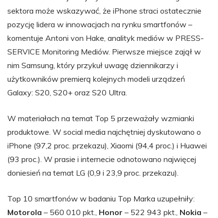
sektora może wskazywać, że iPhone straci ostatecznie
pozycję lidera w innowacjach na rynku smartfonów –
komentuje Antoni von Hake, analityk mediów w PRESS-
SERVICE Monitoring Mediów. Pierwsze miejsce zajął w
nim Samsung, który przykuł uwagę dziennikarzy i
użytkowników premierą kolejnych modeli urządzeń
Galaxy: S20, S20+ oraz S20 Ultra.
W materiałach na temat Top 5 przeważały wzmianki
produktowe. W social media najchętniej dyskutowano o
iPhone (97,2 proc. przekazu), Xiaomi (94,4 proc.) i Huawei
(93 proc.). W prasie i internecie odnotowano najwięcej
doniesień na temat LG (0,9 i 23,9 proc. przekazu).
Top 10 smartfonów w badaniu Top Marka uzupełniły:
Motorola
– 560 010 pkt.,
Honor
– 522 943 pkt.,
Nokia
–