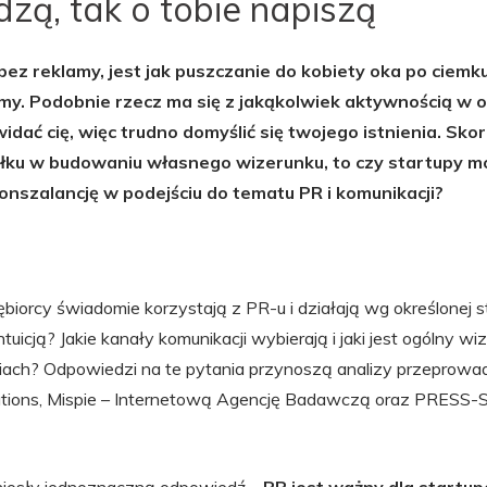
idzą, tak o tobie napiszą
bez reklamy, jest jak puszczanie do kobiety oka po ciemku
bimy. Podobnie rzecz ma się z jakąkolwiek aktywnością w 
widać cię, więc trudno domyślić się twojego istnienia. Sk
iłku w budowaniu własnego wizerunku, to czy startupy m
nszalancję w podejściu do tematu PR i komunikacji?
biorcy świadomie korzystają z PR-u i działają wg określonej st
 intuicją? Jakie kanały komunikacji wybierają i jaki jest ogólny w
iach? Odpowiedzi na te pytania przynoszą analizy przeprowa
ations, Mispie – Internetową Agencję Badawczą oraz PRESS-