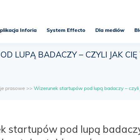
plikacja Inforia
System Effecto
Dla mediów
Bl
 LUPĄ BADACZY – CZYLI JAK CIĘ 
cje prasowe
>>
Wizerunek startupów pod lupą badaczy – czyli j
k startupów pod lupą badaczy 