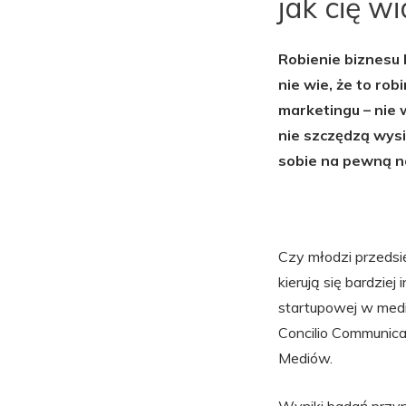
jak cię w
Robienie biznesu 
nie wie, że to ro
marketingu – nie 
nie szczędzą wys
sobie na pewną no
Czy młodzi przedsię
kierują się bardziej
startupowej w med
Concilio Communic
Mediów.