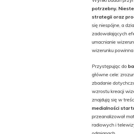
Wyniki badań przy
potrzebny. Nieste
strategii oraz pr
się niespójne, a dz
zadowalających efe
umacnianie wizerun
wizerunku powinna
Przystępując do
ba
główne cele: zrozu
zbadanie dotychcza
wzrostu kreacji wiz
znajdują się w treś
medialności star
przeanalizował mate
radiowych i telewiz
odmianach.