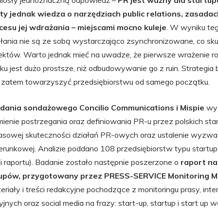
niosły jednoznaczną odpowiedź –
PR jest ważny dla startupó
ty jednak wiedza o narzędziach public relations, zasada
ocesu jej wdrażania – miejscami mocno kuleje
. W wyniku teg
iałania nie są ze sobą wystarczająco zsynchronizowane, co sku
któw. Warto jednak mieć na uwadze, że pierwsze wrażenie robi
ku jest dużo prostsze, niż odbudowywanie go z ruin. Strategia
 zatem towarzyszyć przedsiębiorstwu od samego początku.
dania sondażowego Concilio Communications i Mispie
wyz
mienie postrzegania oraz definiowania PR-u przez polskich st
sowej skuteczności działań PR-owych oraz ustalenie wyzwań 
erunkowej. Analizie poddano 108 przedsiębiorstw typu startup (
ci raportu). Badanie zostało następnie poszerzone o
raport na
tupów, przygotowany przez PRESS-SERVICE Monitoring 
riały i treści redakcyjne pochodzące z monitoringu prasy, intern
yjnych oraz social media na frazy: start-up, startup i start up