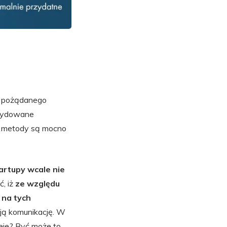
ia pożądanego
ecydowane
łe metody są mocno
artupy wcale nie
, iż
ze względu
 na tych
ją komunikację. W
eje? Być może to