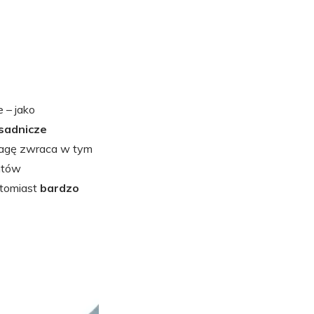
 – jako
sadnicze
wagę zwraca w tym
ntów
atomiast
bardzo