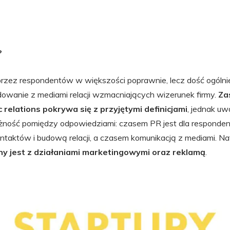
?
przez respondentów w większości poprawnie, lecz dość ogólnie
owanie z mediami relacji wzmacniających wizerunek firmy.
Za
 relations pokrywa się z przyjętymi definicjami
, jednak u
eżność pomiędzy odpowiedziami: czasem PR jest dla responde
aktów i budową relacji, a czasem komunikacją z mediami. N
ny jest z działaniami marketingowymi oraz reklamą
.