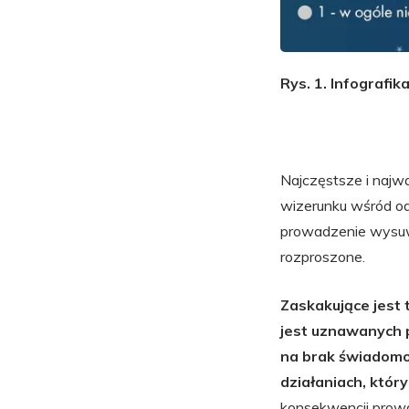
Rys. 1. Infografik
Najczęstsze i najw
wizerunku wśród o
prowadzenie wysuwa
rozproszone.
Zaskakujące jest 
jest uznawanych p
na brak świadomośc
działaniach, któr
konsekwencji prowa