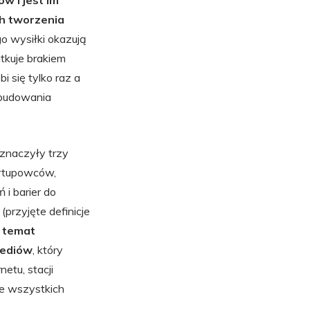
w i jest im
ch tworzenia
o wysiłki okazują
tkuje brakiem
 się tylko raz a
 budowania
naczyły trzy
artupowców,
i barier do
przyjęte definicje
 temat
Mediów
, który
etu, stacji
 we wszystkich