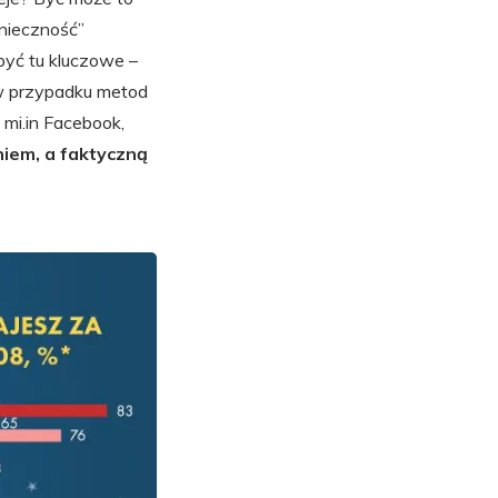
onieczność”
być tu kluczowe –
k w przypadku metod
 mi.in Facebook,
iem, a faktyczną