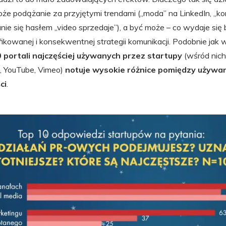
oże podążanie za przyjętymi trendami („moda” na LinkedIn, „k
ie się hasłem „video sprzedaje”), a być może – co wydaje się 
fikowanej i konsekwentnej strategii komunikacji. Podobnie ja
0 portali najczęściej używanych przez startupy
(wśród nich
e, YouTube, Vimeo)
notuje wysokie różnice pomiędzy używan
ci
.