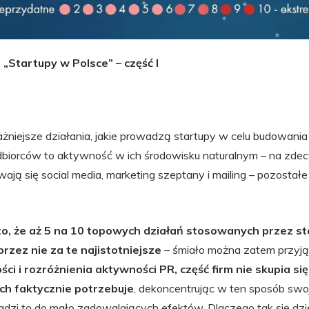
a „Startupy w Polsce” – część I
ażniejsze działania, jakie prowadzą startupy w celu budowan
dbiorców to aktywność w ich środowisku naturalnym – na zd
ją się social media, marketing szeptany i mailing – pozosta
to, że aż 5 na 10 topowych działań stosowanych przez st
rzez nie za te najistotniejsze
– śmiało można zatem przyjąć
i i rozróżnienia aktywności PR, część firm nie skupia się
ych faktycznie potrzebuje
, dekoncentrując w ten sposób swo
dzi to do mało zadowalających efektów. Dlaczego tak się dzi