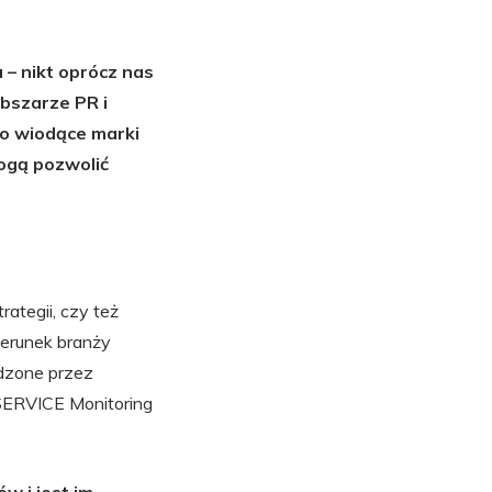
 – nikt oprócz nas
obszarze PR i
oro wiodące marki
ogą pozwolić
rategii, czy też
izerunek branży
dzone przez
SERVICE Monitoring