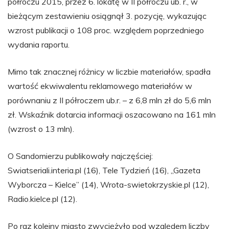
półroczu 2015, przez 6. lokatę w II półroczu ub. r., w
bieżącym zestawieniu osiągnął 3. pozycję, wykazując
wzrost publikacji o 108 proc. względem poprzedniego
wydania raportu.
Mimo tak znacznej różnicy w liczbie materiałów, spadła
wartość ekwiwalentu reklamowego materiałów w
porównaniu z II półroczem ub.r. – z 6,8 mln zł do 5,6 mln
zł. Wskaźnik dotarcia informacji oszacowano na 161 mln
(wzrost o 13 mln).
O Sandomierzu publikowały najczęściej:
Swiatseriali.interia.pl (16), Tele Tydzień (16), „Gazeta
Wyborcza – Kielce” (14), Wrota-swietokrzyskie.pl (12),
Radio.kielce.pl (12).
Po raz kolejny miasto zwyciężyło pod względem liczby