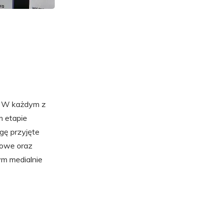
. W każdym z
m etapie
gę przyjęte
żowe oraz
ym medialnie