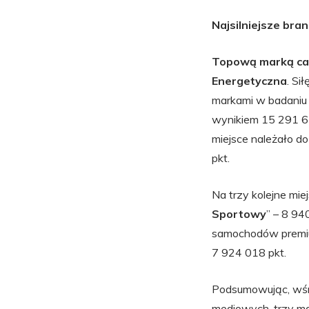
Najsilniejsze bra
Topową marką cał
Energetyczna
. Si
markami w badaniu
wynikiem 15 291 6
miejsce należało d
pkt.
Na trzy kolejne miej
Sportowy
” – 8 940
samochodów prem
7 924 018 pkt.
Podsumowując, wśró
mediowych, trzy ma