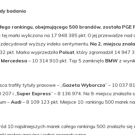
ndy badania
ego rankingu, obejmującego 500 brandów, została PGE 
łę tej marki wyliczono na 17 948 385 pkt. O jej przewadze nad
 zdecydował wyższy indeks sentymentu.
Na 2. miejscu znal
32 pkt. Marka wyprzedziła
Polsat
, który zgromadził 14 947 
o
Mercedesa
– 10 314 910 pkt. Top 5 zamknęło
BMW
z wyni
sca trafiły tytuły prasowe – „
Gazeta Wyborcza
” – 10 037 818
 207 i „
Super Express
” – 8 136 974. Na 9. miejscu znalazła 
ium –
Audi
– 8 109 123 pkt. Miejsce 10. rankingu 500 marek n
d 10 najsilniejszych marek całego rankingu 500 znalazło się
rki motoryzacyjne i jedna energetyczna.