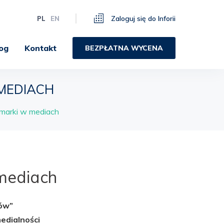
Zaloguj się do Inforii
PL
EN
og
Kontakt
BEZPŁATNA WYCENA
 MEDIACH
 marki w mediach
 mediach
iów”
edialności