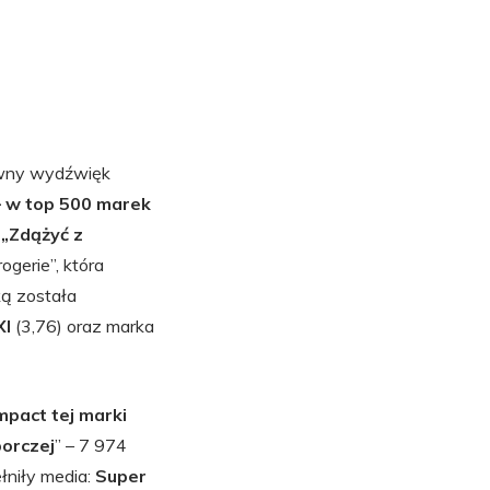
ywny wydźwięk
– w top 500 marek
 „Zdążyć z
ogerie”, która
ką została
XI
(3,76) oraz marka
mpact tej marki
orczej
” – 7 974
łniły media:
Super