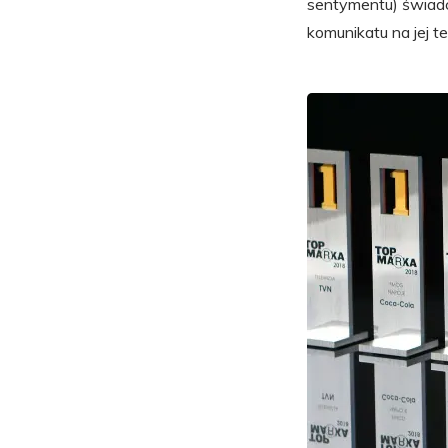
sentymentu) świadc
komunikatu na jej t