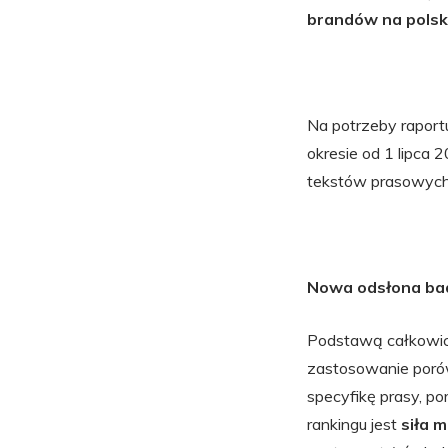
brandów na polski
Na potrzeby raportu
okresie od 1 lipca 
tekstów prasowych,
Nowa odsłona ba
Podstawą całkowicie
zastosowanie poró
specyfikę prasy, po
rankingu jest
siła m