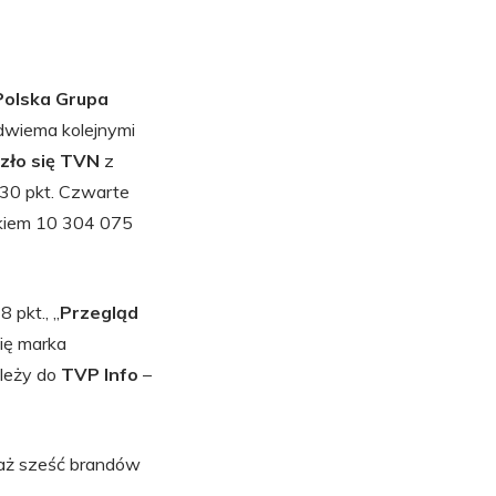
Polska Grupa
 dwiema kolejnymi
azło się TVN
z
330 pkt. Czwarte
kiem 10 304 075
 pkt., „
Przegląd
się marka
ależy do
TVP Info
–
 aż sześć brandów