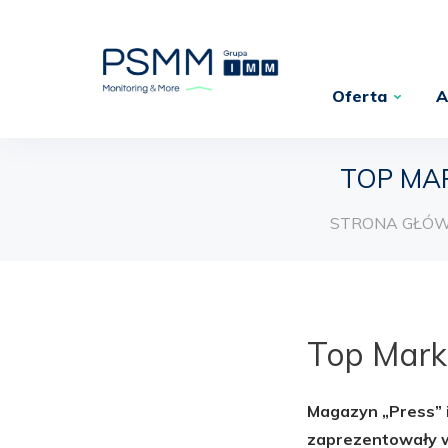
Oferta
A
TOP MAR
STRONA GŁÓ
Top Marka
Magazyn „Press” 
zaprezentowały w