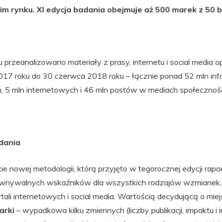
m rynku. XI edycja badania obejmuje aż 500 marek z 50 b
 przeanalizowano materiały z prasy, internetu i social media 
2017 roku do 30 czerwca 2018 roku – łącznie ponad 52 mln info
 5 mln internetowych i 46 mln postów w mediach społecznoś
dania
 nowej metodologii, którą przyjęto w tegorocznej edycji raport
wnywalnych wskaźników dla wszystkich rodzajów wzmianek,
rtali internetowych i social media. Wartością decydującą o mie
arki
– wypadkowa kilku zmiennych (liczby publikacji, impaktu i 