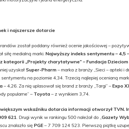
ek i najszersze dotarcie
brandów został poddany również ocenie jakościowej – pozyt
 siłę medialną marki.
Najwyższy indeks sentymentu – 4,5 
 kategorii „Projekty charytatywne” – Fundacja Dzieciom
mniej uzyskał
Super-Pharm
– marka z branży „Sieci – apteki i dr
 sentymentu na poziomie 4,34. Trzecią najlepiej ocenianą mar
ka
– 4,26. Za nią uplasował się brand z branży „Targi” –
Expo X
dy popularne” –
Toyota
– z wynikiem 3,74.
większym wskaźniku dotarcia informacji otworzył TVN. I
909 621
. Drugi wynik w rankingu 500 należał do „
Gazety Wyb
scu znalazło się
PGE
– 7 709 124 523. Pierwszą piątkę uzupe