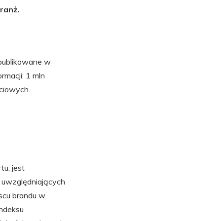
ranż.
opublikowane w
rmacji: 1 mln
ciowych.
u, jest
 uwzględniających
jscu brandu w
indeksu