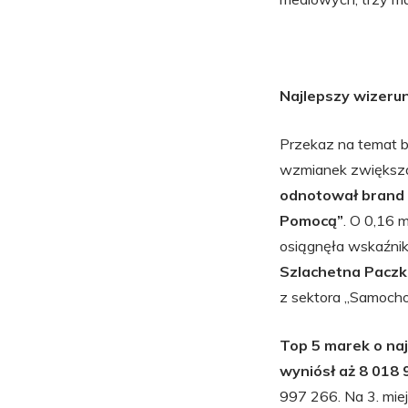
Najlepszy wizerun
Przekaz na temat 
wzmianek zwiększał
odnotował brand z
Pomocą”
. O 0,16 
osiągnęła wskaźnik
Szlachetna Pacz
z sektora „Samocho
Top 5 marek o naj
wyniósł aż 8 018 
997 266. Na 3. miej