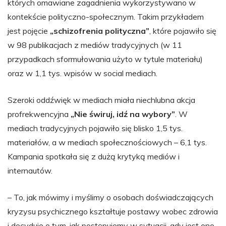
których omawiane zagadnienia wykorzystywano w
kontekście polityczno-społecznym. Takim przykładem
jest pojęcie
„schizofrenia polityczna”
, które pojawiło się
w 98 publikacjach z mediów tradycyjnych (w 11
przypadkach sformułowania użyto w tytule materiału)
oraz w 1,1 tys. wpisów w social mediach.
Szeroki oddźwięk w mediach miała niechlubna akcja
profrekwencyjna
„Nie świruj, idź na wybory”
. W
mediach tradycyjnych pojawiło się blisko 1,5 tys.
materiałów, a w mediach społecznościowych – 6,1 tys.
Kampania spotkała się z dużą krytyką mediów i
internautów.
– To, jak mówimy i myślimy o osobach doświadczających
kryzysu psychicznego kształtuje postawy wobec zdrowia
i decyduje o tym, jak postępujemy w sytuacji, gdy jest ono