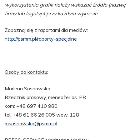
wykorzystania grafik należy wskazać źródło (nazwę
firmy lub logotyp) przy każdym wykresie.
Zapoznaj się z raportami dla mediów:
http://psmm.pl/raporty-specjalne
Osoby do kontaktu:
Marlena Sosnowska
Rzecznik prasowy, menedżer ds. PR
kom: +48 697 410 980
tel. +48 61 66 26 005 wew. 128
msosnowska@psmm.pl
PRESS-SERVICE Monitoring Mediów