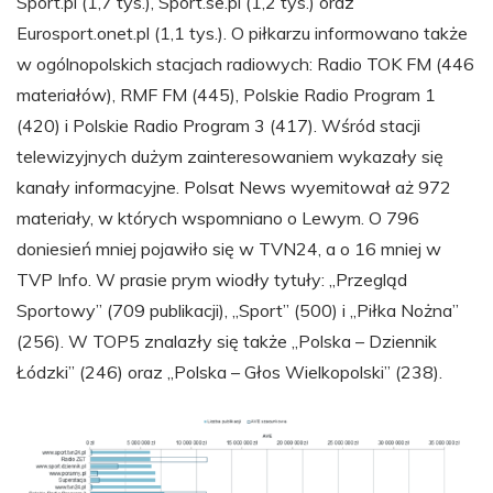
Sport.pl (1,7 tys.), Sport.se.pl (1,2 tys.) oraz
Eurosport.onet.pl (1,1 tys.). O piłkarzu informowano także
w ogólnopolskich stacjach radiowych: Radio TOK FM (446
materiałów), RMF FM (445), Polskie Radio Program 1
(420) i Polskie Radio Program 3 (417). Wśród stacji
telewizyjnych dużym zainteresowaniem wykazały się
kanały informacyjne. Polsat News wyemitował aż 972
materiały, w których wspomniano o Lewym. O 796
doniesień mniej pojawiło się w TVN24, a o 16 mniej w
TVP Info. W prasie prym wiodły tytuły: „Przegląd
Sportowy” (709 publikacji), „Sport” (500) i „Piłka Nożna”
(256). W TOP5 znalazły się także „Polska – Dziennik
Łódzki” (246) oraz „Polska – Głos Wielkopolski” (238).