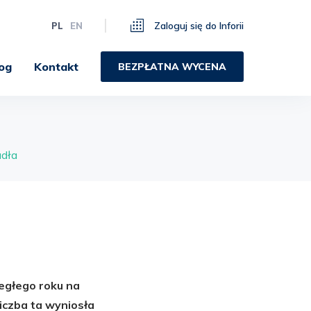
Zaloguj się do Inforii
PL
EN
og
Kontakt
BEZPŁATNA WYCENA
adła
iegłego roku na
liczba ta wyniosła