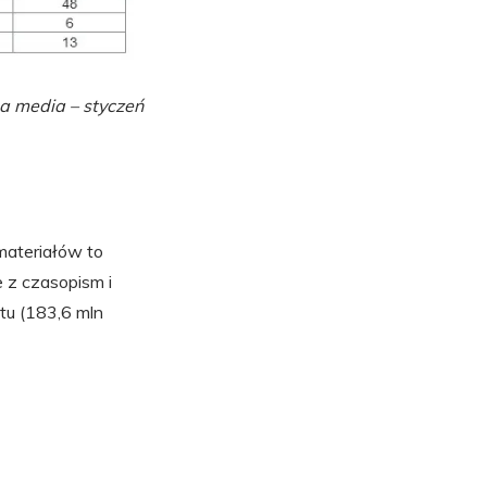
na media – styczeń
 materiałów to
 z czasopism i
tu (183,6 mln