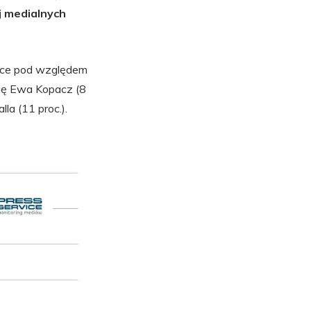
j medialnych
jsce pod względem
 się Ewa Kopacz (8
la (11 proc.).