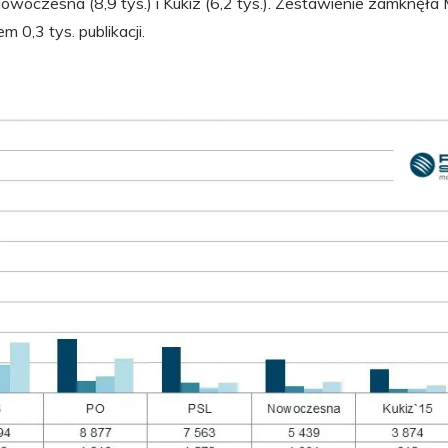
j Nowoczesna (8,9 tys.) i Kukiz (6,2 tys.). Zestawienie zamknęła
 0,3 tys. publikacji.