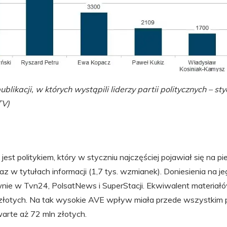
blikacji, w których wystąpili liderzy partii politycznych – st
TV)
jest politykiem, który w styczniu najczęściej pojawiał się na 
az w tytułach informacji (1,7 tys. wzmianek). Doniesienia na j
nie w Tvn24, PolsatNews i SuperStacji. Ekwiwalent materiałów
złotych. Na tak wysokie AVE wpływ miała przede wszystkim pr
arte aż 72 mln złotych.