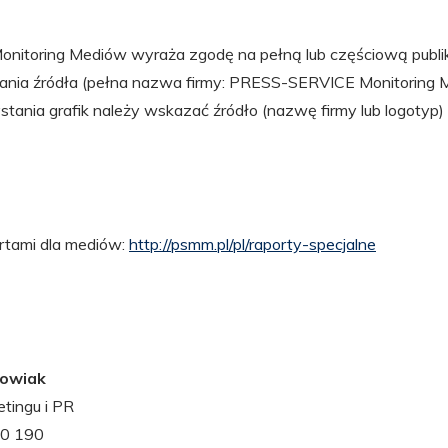
itoring Mediów wyraża zgodę na pełną lub częściową publik
ania źródła (pełna nazwa firmy: PRESS-SERVICE Monitoring 
tania grafik należy wskazać źródło (nazwę firmy lub logotyp
ortami dla mediów:
http://psmm.pl/pl/raporty-specjalne
gowiak
etingu i PR
30 190