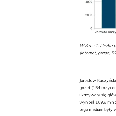
Wykres 1. Liczba pu
(internet, prasa, R
Jarosław Kaczyński 
gazet (154 razy) or
ukazywały się głów
wyniósł 169,8 mln 
tego medium były w