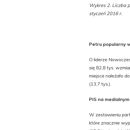
Wykres 2. Liczba pu
styczeń 2016 r.
Petru popularny 
O liderze Nowoczes
się 82,8 tys. wzmia
miejsce należało d
(13,7 tys.).
PiS na medialnym
W zestawieniu parti
które znacznie wypr