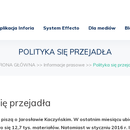
plikacja Inforia
System Effecto
Dla mediów
Bl
POLITYKA SIĘ PRZEJADŁA
RONA GŁÓWNA
>>
Informacje prasowe
>>
Polityka się przej
się przejadła
 piszą o Jarosławie Kaczyńskim. W ostatnim miesiącu ub
o się 12,7 tys. materiałów. Natomiast w styczniu 2016 r. 