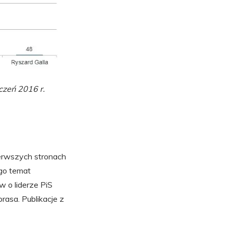
yczeń 2016 r.
pierwszych stronach
ego temat
 o liderze PiS
asa. Publikacje z