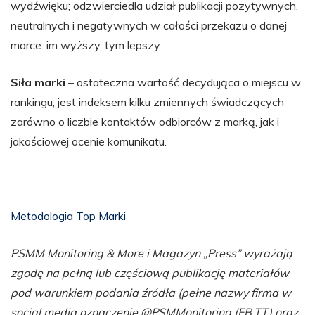
wydźwięku; odzwierciedla udział publikacji pozytywnych,
neutralnych i negatywnych w całości przekazu o danej
marce: im wyższy, tym lepszy.
Siła marki
– ostateczna wartość decydująca o miejscu w
rankingu; jest indeksem kilku zmiennych świadczących
zarówno o liczbie kontaktów odbiorców z marką, jak i
jakościowej ocenie komunikatu.
Metodologia Top Marki
PSMM Monitoring & More i Magazyn „Press” wyrażają
zgodę
na pe
łną lub częściową publikację
materia
łów
pod warunkiem podania źr
ó
dł
a (pe
łne nazwy firma w
social media oznaczenie @PSMMonitoring (FB,TT) oraz