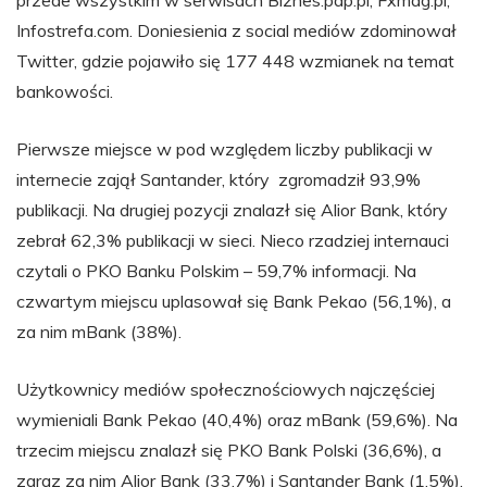
przede wszystkim w serwisach Biznes.pap.pl, Fxmag.pl,
Infostrefa.com. Doniesienia z social mediów zdominował
Twitter, gdzie pojawiło się 177 448 wzmianek na temat
bankowości.
Pierwsze miejsce w pod względem liczby publikacji w
internecie zajął Santander, który zgromadził 93,9%
publikacji. Na drugiej pozycji znalazł się Alior Bank, który
zebrał 62,3% publikacji w sieci. Nieco rzadziej internauci
czytali o PKO Banku Polskim – 59,7% informacji. Na
czwartym miejscu uplasował się Bank Pekao (56,1%), a
za nim mBank (38%).
Użytkownicy mediów społecznościowych najczęściej
wymieniali Bank Pekao (40,4%) oraz mBank (59,6%). Na
trzecim miejscu znalazł się PKO Bank Polski (36,6%), a
zaraz za nim Alior Bank (33,7%) i Santander Bank (1,5%).