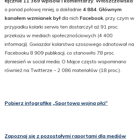
łącznie 11 369 wpisów i komentarzy
,
Włoszczowska
o ponad połowę mniej, a dokładnie
4 884
.
Głównym
kanałem wzmianek był
dla nich
Facebook
, przy czym w
przypadku kolarki serwis ten dostarczył aż 91 proc.
przekazu w mediach społecznościowych (4 400
informacji). Gwiazdor kolarstwa szosowego odnotował na
Facebooku 8 909 publikacji, co stanowiło 78 proc.
doniesień w social media. O Majce często wspominano
również na Twitterze – 2 086 materiałów (18 proc.).
Pobierz infografikę „Sportowa wojna płci”
Zapoznaj się z pozostałymi raportami dla mediów