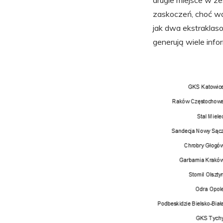
drugie miejsce w z
zaskoczeń, choć wa
jak dwa ekstraklas
generują wiele infor