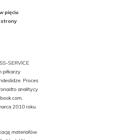
w pięciu
 strony
PRESS-SERVICE
h piłkarzy
ndeslidze. Proces
onadto analitycy
ebook.com,
marca 2010 roku.
ację materiałów