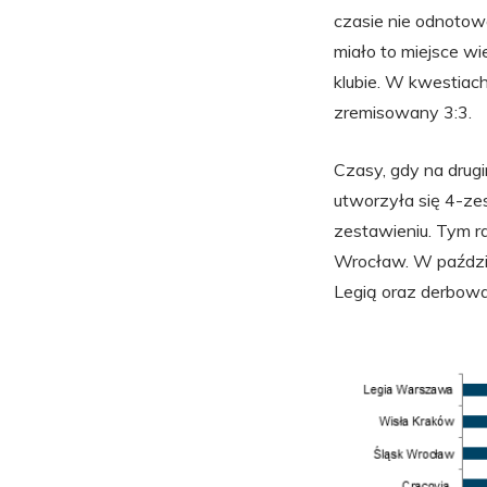
czasie nie odnoto
miało to miejsce wi
klubie. W kwestiac
zremisowany 3:3.
Czasy, gdy na drugi
utworzyła się 4-ze
zestawieniu. Tym ra
Wrocław. W paździ
Legią oraz derbowa