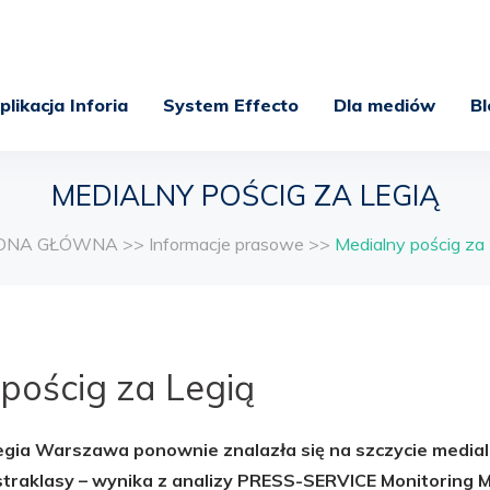
plikacja Inforia
System Effecto
Dla mediów
Bl
MEDIALNY POŚCIG ZA LEGIĄ
ONA GŁÓWNA
>>
Informacje prasowe
>>
Medialny pościg za
pościg za Legią
egia Warszawa ponownie znalazła się na szczycie media
traklasy – wynika z analizy PRESS-SERVICE Monitoring 