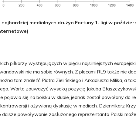
najbardziej medialnych drużyn Fortuny 1. ligi w październ
nternetowe)
ich piłkarzy występujących w pięciu najsilniejszych europejski
wandowski nie ma sobie równych. Z plecami RL9 także nie doc
żna tam znaleźć Piotra Zielińskiego i Arkadiusza Milika, a tak
ego. Warto zauważyć wysoką pozycję Jakuba Błaszczykowski
 pojawia się na boisku w klubie, jednak został powołany do rep
 kontrowersji i ożywioną dyskusję w mediach. Dziennikarz Krz
że dalsze powoływanie zasłużonego reprezentanta Polski może