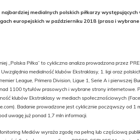
najbardziej medialnych polskich piłkarzy występujących 
igach europejskich w październiku 2018 (prasa i wybrane
wniej „Polska Piłka” to cykliczna analiza prowadzona przez 
Uwzględnia medialność klubów Ekstraklasy, 1. ligi oraz polskic
mier League, Primera Division, Ligue 1, Serie A i pierwszej Bu
onad 1100 tytułów prasowych i wybrane strony internetowe. P
rność klubów Ekstraklasy w mediach społecznościowych (Fac
be.com). Badanie prowadzone jest cyklicznie począwszy od 1 
pod uwagę już ponad 1,7 mln informacji.
itoring Mediów wyraża zgodę na pełną lub częściową publik