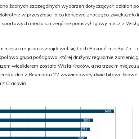
wano żadnych szczególnych wydarzeń dotyczących działań po
elokrotnie w przeszłości, a co końcowo znacząco zwiększało lic
h sportowych media szczególnie poruszył ligowy mecz z Wisł
m miejscu regularnie znajdował się Lech Poznań, minęły. Za „L
społowa grupa pościgowa, której drużyny regularnie zamieniają
zem wiceliderem została Wisła Kraków, a na trzecim miejscu z
erniku klub z Reymonta 22 wywindowały dwie hitowe ligowe 
 z Cracovią.