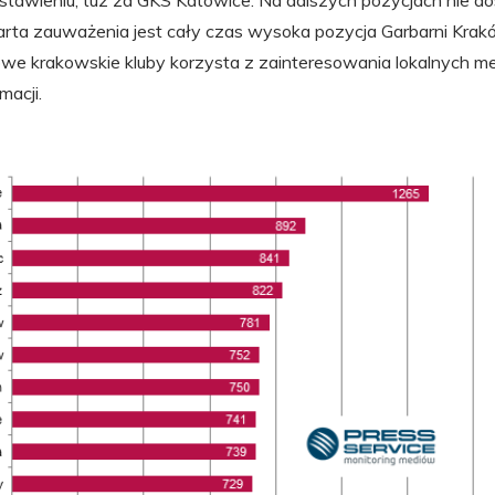
estawieniu, tuz za GKS Katowice. Na dalszych pozycjach nie d
rta zauważenia jest cały czas wysoka pozycja Garbarni Krakó
owe krakowskie kluby korzysta z zainteresowania lokalnych me
macji.