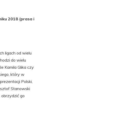
iku 2018 (prasa i
ch ligach od wielu
hodzi do wielu
że Kamila Glika czy
ego, który w
rezentacji Polski,
ysztof Stanowski
 obrzydzić go