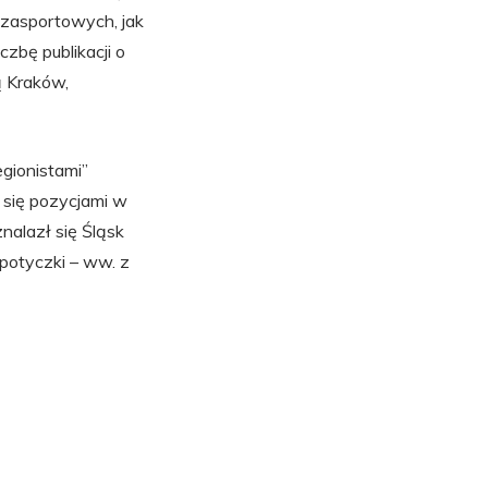
zasportowych, jak
zbę publikacji o
ą Kraków,
egionistami”
 się pozycjami w
nalazł się Śląsk
potyczki – ww. z