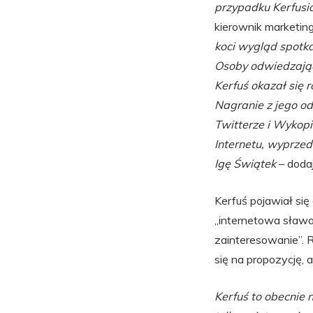
przypadku Kerfusi
kierownik marketin
koci wygląd spotka
Osoby odwiedzając
Kerfuś okazał się 
Nagranie z jego od
Twitterze i Wykop
Internetu, wyprze
Igę Świątek
– doda
Kerfuś pojawiał się
„internetowa sława”
zainteresowanie”. 
się na propozycję,
Kerfuś to obecnie 