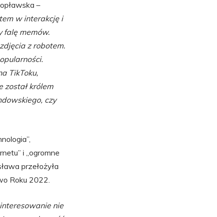
Popławska –
tem w interakcję i
ły falę memów.
djęcia z robotem.
opularności.
na TikToku,
 został królem
ndowskiego, czy
nologia”,
rnetu” i „ogromne
 sława przełożyła
owo Roku 2022.
interesowanie nie