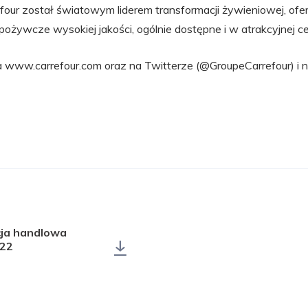
efour został światowym liderem transformacji żywieniowej, of
pożywcze wysokiej jakości, ogólnie dostępne i w atrakcyjnej ce
a www.carrefour.com oraz na Twitterze (@GroupeCarrefour) i n
cja handlowa
022