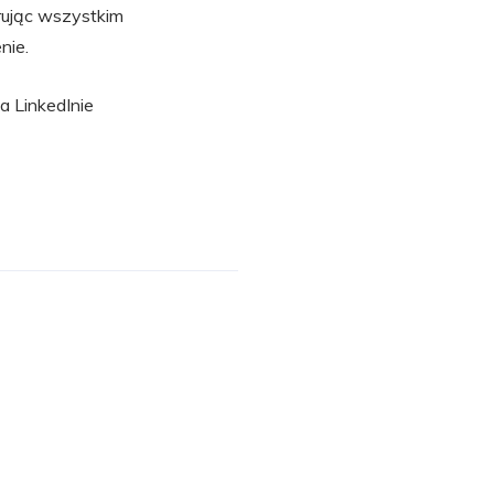
erując wszystkim
nie.
a LinkedInie