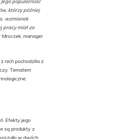
. Jego popularność
w, którzy później
ys. wzmianek
j pracy miał za
r Mroczek, manager
 z nich pochodziła z
wczy. Tematem
hnologiczne.
ń. Efekty jego
e są produkty z
 koszulki w dwóch