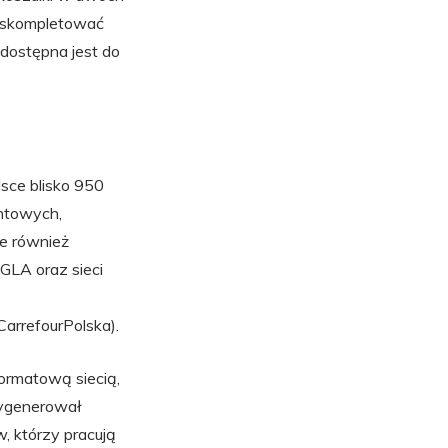
y skompletować
 dostępna jest do
sce blisko 950
ntowych,
ce również
GLA oraz sieci
CarrefourPolska).
formatową siecią,
wygenerował
, którzy pracują