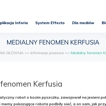
plikacja Inforia
System Effecto
Dla mediów
Bl
MEDIALNY FENOMEN KERFUSIA
NA GŁÓWNA
>>
Informacje prasowe
>>
Medialny fenomen Ke
 fenomen Kerfusia
patyczny robot o kocim pyszczku, zawojował na jesieni pol
 i memy pokazujące robota podbiły sieć, a on sam, jak prz