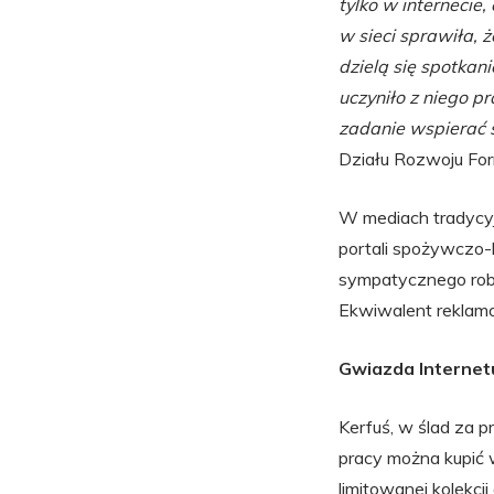
tylko w internecie
w sieci sprawiła
, 
dzielą się spotka
uczyniło z niego p
zadanie wspierać 
Działu Rozwoju Fo
W mediach tradycyjn
portali spożywczo-
sympatycznego robo
Ekwiwalent reklamo
Gwiazda Internetu,
Kerfuś, w ślad za p
pracy można kupić 
limitowanej kolekc