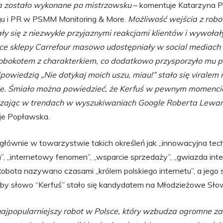
a zostało wykonane po mistrzowsku
– komentuje Katarzyna 
gu i PR w PSMM Monitoring & More.
Możliwość wejścia z robo
ły się z niezwykle przyjaznymi reakcjami klientów i wywoła
e sklepy Carrefour masowo udostępniały w social mediach z
robokotem z charakterkiem, co dodatkowo przysporzyło mu p
powiedzią „Nie dotykaj moich uszu, miau!” stało się viralem 
ie. Śmiało można powiedzieć, że Kerfuś w pewnym momencie
dzając w trendach w wyszukiwaniach Google Roberta Lewa
je Popławska.
 głównie w towarzystwie takich określeń jak „innowacyjna tech
, „internetowy fenomen”, „wsparcie sprzedaży”, „gwiazda inte
Robota nazywano czasami „królem polskiego internetu”, a jego
 aby słowo “Kerfuś” stało się kandydatem na Młodzieżowe Sł
najpopularniejszy robot w Polsce, który wzbudza ogromne za