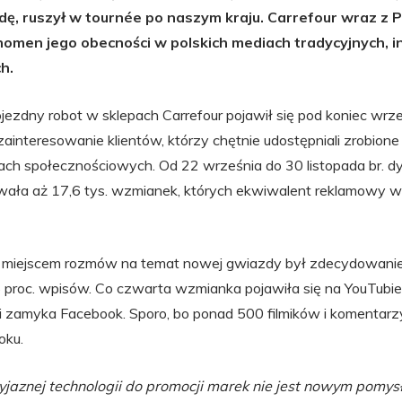
ę, ruszył w tournée po naszym kraju. Carrefour wraz z 
omen jego obecności w polskich mediach tradycyjnych, i
h.
zdny robot w sklepach Carrefour pojawił się pod koniec wrze
interesowanie klientów, którzy chętnie udostępniali zrobione
ach społecznościowych. Od 22 września do 30 listopada br. d
ała aż 17,6 tys. wzmianek, których ekwiwalent reklamowy w
m miejscem rozmów na temat nowej gwiazdy był zdecydowanie 
 proc. wpisów. Co czwarta wzmianka pojawiła się na YouTubie,
i zamyka Facebook. Sporo, bo ponad 500 filmików i komentarzy
oku.
jaznej technologii do promocji marek nie jest nowym pomys