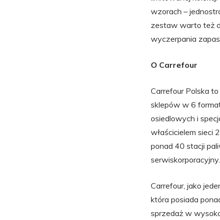
wzorach – jednostr
zestaw warto też d
wyczerpania zapa
O Carrefour
Carrefour Polska t
sklepów w 6 forma
osiedlowych i specj
właścicielem sieci
ponad 40 stacji pal
serwiskorporacyjny.
Carrefour, jako jed
która posiada pona
sprzedaż w wysokoś