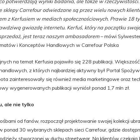
, co potwierdzają wyniki badania, ale także w rzeczywistości
że sklepy Carrefour odwiedzane są przez wielu nowych klientó
niem z Kerfusiem w mediach społecznościowych. Prawie 18 t
rawdziwą gwiazdę internetu. Kerfuś, który na początku swoje
sprzedaż, jest teraz naszym ambasadorem
– mówi Sylweste
rmatów i Konceptów Handlowych w Carrefour Polska
ych na temat Kerfusia pojawiło się 228 publikacji. Większość
handlowych, z których najbardziej aktywny był Portal Spoży
ta zainteresowały się również media marketingowe oraz tec
wy wygenerowanych publikacji wyniósł ponad 1,7 mln zł.
 ale nie tylko
rośbami od fanów, rozpoczął projektowanie swojej kolekcji ubra
w ponad 30 wybranych sklepach sieci Carrefour, gdzie dostępn
ji odzieży stworzonej w duchu streetwear. Na klientów czekają