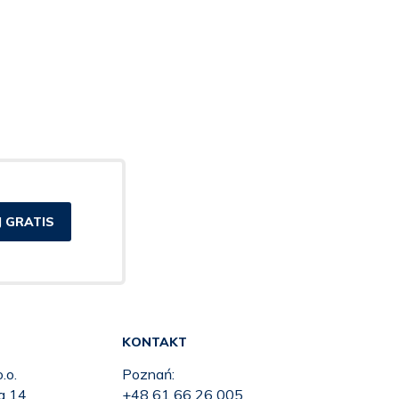
 GRATIS
KONTAKT
.o.
Poznań:
ka 14
+48 61 66 26 005