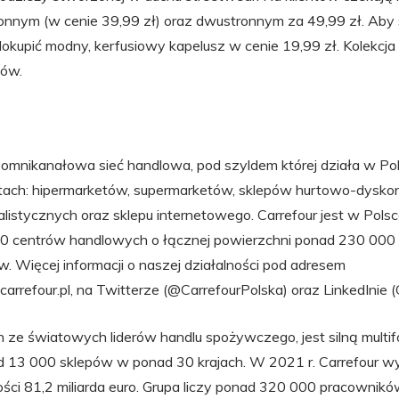
onnym (w cenie 39,99 zł) oraz dwustronnym za 49,99 zł. Ab
okupić modny, kerfusiowy kapelusz w cenie 19,99 zł. Kolekcja
sów.
o omnikanałowa sieć handlowa, pod szyldem której działa w Pol
tach: hipermarketów, supermarketów, sklepów hurtowo-dysko
alistycznych oraz sklepu internetowego. Carrefour jest w Pols
 20 centrów handlowych o łącznej powierzchni ponad 230 000 
iw. Więcej informacji o naszej działalności pod adresem
carrefour.pl, na Twitterze (@CarrefourPolska) oraz LinkedInie (
en ze światowych liderów handlu spożywczego, jest silną multi
d 13 000 sklepów w ponad 30 krajach. W 2021 r. Carrefour 
ci 81,2 miliarda euro. Grupa liczy ponad 320 000 pracowników