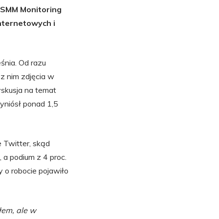
PSMM Monitoring
nternetowych i
śnia. Od razu
 z nim zdjęcia w
yskusja na temat
yniósł ponad 1,5
Twitter, skąd
 a podium z 4 proc.
 o robocie pojawiło
łem, ale w