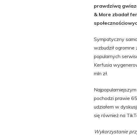
prawdziwą gwiazd
& More zbadał fen
społecznościowyc
Sympatyczny samoje
wzbudził ogromne za
popularnych serwis
Kerfusia wygenerow
mln zł.
Najpopularniejszy
pochodzi prawie 65
udziałem w dyskusj
się również na TikT
Wykorzystanie przy