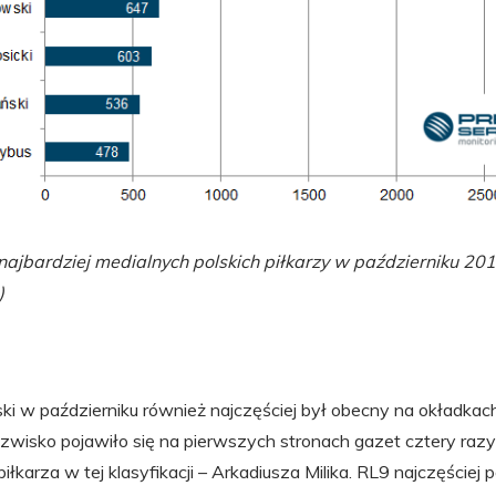
ajbardziej medialnych polskich piłkarzy w październiku 20
)
 w październiku również najczęściej był obecny na okładkac
wisko pojawiło się na pierwszych stronach gazet cztery razy c
łkarza w tej klasyfikacji – Arkadiusza Milika. RL9 najczęściej p