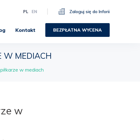
Zaloguj się do Inforii
PL
EN
og
Kontakt
BEZPŁATNA WYCENA
ZE W MEDIACH
i piłkarze w mediach
rze w