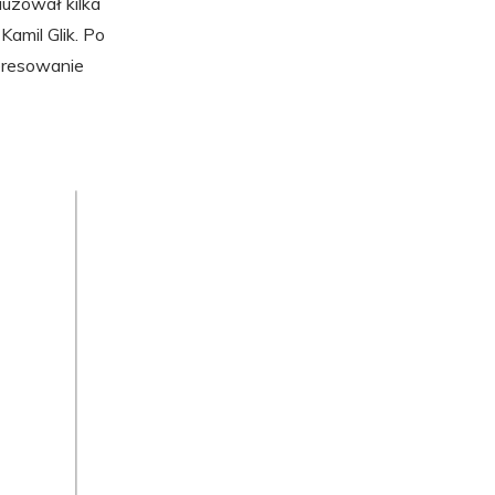
auzował kilka
Kamil Glik. Po
eresowanie