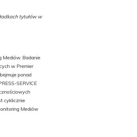
kładkach tytułów w
ng Mediów. Badanie
ących w Premier
 obejmuje ponad
my PRESS-SERVICE
ecznościowych
t cyklicznie
onitoring Mediów