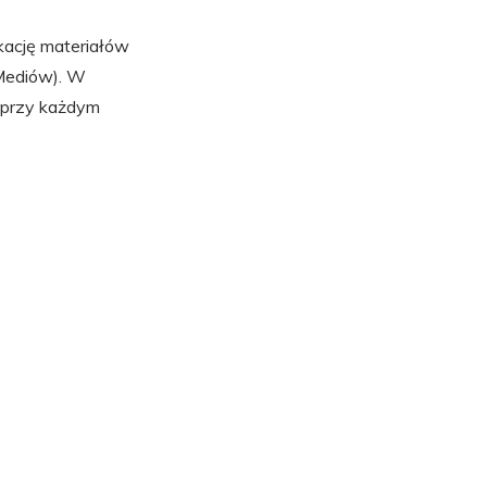
ację materiałów
Mediów). W
) przy każdym