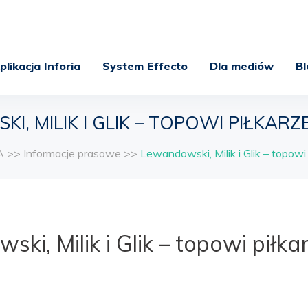
plikacja Inforia
System Effecto
Dla mediów
Bl
, MILIK I GLIK – TOPOWI PIŁKAR
A
>>
Informacje prasowe
>>
Lewandowski, Milik i Glik – topow
ki, Milik i Glik – topowi piłka