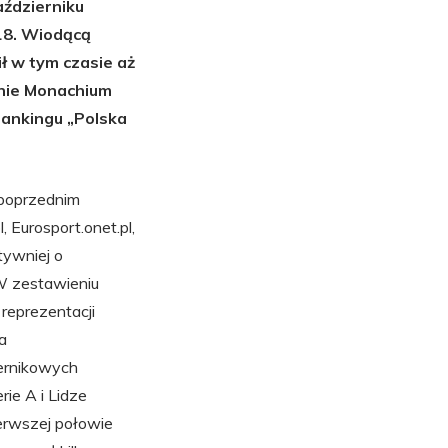
ździerniku
18. Wiodącą
ł w tym czasie aż
rnie Monachium
rankingu „Polska
 poprzednim
, Eurosport.onet.pl,
ktywniej o
 W zestawieniu
reprezentacji
a
ernikowych
ie A i Lidze
erwszej połowie