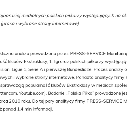
jbardziej medialnych polskich piłkarzy występujących na o
(prasa i wybrane strony internetowe)
cykliczna analiza prowadzona przez PRESS-SERVICE Monitori
ść klubów Ekstraklasy, 1. ligi oraz polskich piłkarzy występuj
ision, Ligue 1, Serie A i pierwszej Bundeslidze. Proces analizy
owych i wybrane strony internetowe. Ponadto analitycy fir
 sprawdzają popularność klubów Ekstraklasy w mediach społ
ter.com, Youtube.com). Badanie „Polska Piłka” prowadzone jes
rca 2010 roku. Do tej pory analitycy firmy PRESS-SERVICE M
ż ponad 1,4 mln informacji.