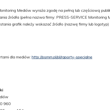
itoring Mediów wyraża zgodę na pełną lub częściową publik
ania źródła (pełna nazwa firmy: PRESS-SERVICE Monitoring 
tania grafik należy wskazać źródło (nazwę firmy lub logotyp
ortami dla mediów:
http://psmm.pl/pl/raporty-specjalne
ki
ediów
10 960