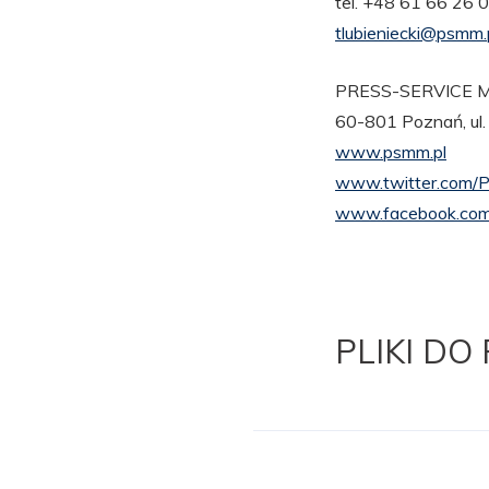
tel. +48 61 66 26
tlubieniecki@psmm.
PRESS-SERVICE Mo
60-801 Poznań, ul.
www.psmm.pl
www.twitter.com/
www.facebook.com
PLIKI DO