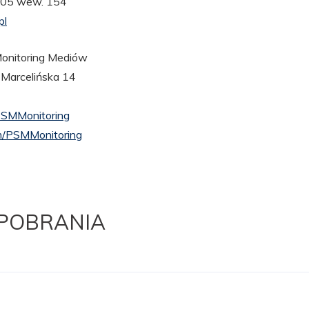
 005 wew. 154
pl
nitoring Mediów
 Marcelińska 14
PSMMonitoring
/PSMMonitoring
 POBRANIA