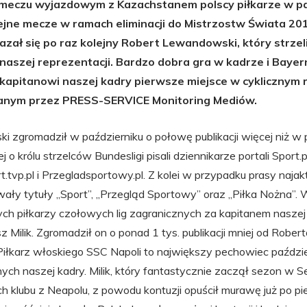
eczu wyjazdowym z Kazachstanem polscy piłkarze w pa
ejne mecze w ramach eliminacji do Mistrzostw Świata 20
azał się po raz kolejny Robert Lewandowski, który strzeli
 naszej reprezentacji. Bardzo dobra gra w kadrze i Baye
apitanowi naszej kadry pierwsze miejsce w cyklicznym 
anym przez PRESS-SERVICE Monitoring Mediów.
 zgromadził w październiku o połowę publikacji więcej niż w
j o królu strzelców Bundesligi pisali dziennikarze portali Sport.pl
ort.tvp.pl i Przegladsportowy.pl. Z kolei w przypadku prasy naja
ały tytuły „Sport”, „Przegląd Sportowy” oraz „Piłka Nożna”.
ych piłkarzy czołowych lig zagranicznych za kapitanem naszej 
z Milik. Zgromadził on o ponad 1 tys. publikacji mniej od Robert
iłkarz włoskiego SSC Napoli to największy pechowiec paździ
ch naszej kadry. Milik, który fantastycznie zaczął sezon w Ser
 klubu z Neapolu, z powodu kontuzji opuścił murawę już po pi