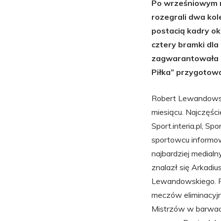
Po wrześniowym m
rozegrali dwa kol
postacią kadry ok
cztery bramki dla
zagwarantowała k
Piłka” przygotow
Robert Lewandowski
miesiącu. Najczęście
Sport.interia.pl, Sp
sportowcu informow
najbardziej medialn
znalazł się Arkadius
Lewandowskiego. P
meczów eliminacyjny
Mistrzów w barwach