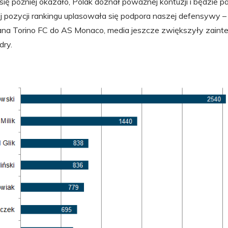
się później okazało, Polak doznał poważnej kontuzji i będzie p
ej pozycji rankingu uplasowała się podpora naszej defensywy – 
ana Torino FC do AS Monaco, media jeszcze zwiększyły zaint
dry.