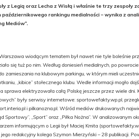
sły z Legią oraz Lecha z Wisłą i właśnie te trzy zespoły 
 październikowego rankingu medialności – wynika z anal
ng Mediów”.
 Warszawa wiodącym tematem był nawet nie tyle boleśnie p
ziało się tuż po nim. Według doniesień medialnych, po powrocie
 zamieszania na klubowym parkingu, w którym mieli uczestn
tkaniu, „kibice” stołecznego klubu. Wedle informacji mogło dojś
, a sprawa elektryzowała całą Polskę jeszcze przez wiele dni.
owych” były serwisy internetowe: sportowefakty.wp.pl, przegl
sport.interia.pl i pilkanozna.pl. Wśród mediów drukowanych najwię
ąd Sportowy”, „Sport” oraz „Piłka Nożna”. W analizowanym okr
zem informującym o Legii był Maciej Kmita (sportowefakty.wp.p
ę jego redakcyjny kolega Szymon Mierzyński – 28 publikacji. 