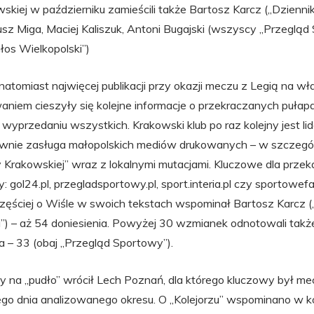
wskiej w październiku zamieścili także Bartosz Karcz („Dziennik
sz Miga, Maciej Kaliszuk, Antoni Bugajski (wszyscy „Przegląd
łos Wielkopolski”)
tomiast najwięcej publikacji przy okazji meczu z Legią na wł
niem cieszyły się kolejne informacje o przekraczanych pułap
 wyprzedaniu wszystkich. Krakowski klub po raz kolejny jest l
wnie zasługa małopolskich mediów drukowanych – w szczegól
y Krakowskiej” wraz z lokalnymi mutacjami. Kluczowe dla przek
 gol24.pl, przegladsportowy.pl, sport.interia.pl czy sportowefa
ęściej o Wiśle w swoich tekstach wspominał Bartosz Karcz („D
) – aż 54 doniesienia. Powyżej 30 wzmianek odnotowali takż
a – 33 (obaj „Przegląd Sportowy”).
y na „pudło” wrócił Lech Poznań, dla którego kluczowy był me
go dnia analizowanego okresu. O „Kolejorzu” wspominano w k