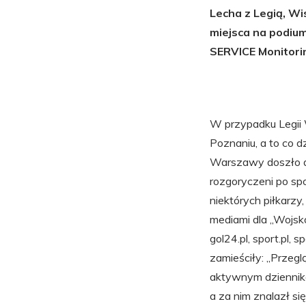
Lecha z Legią, Wi
miejsca na podium
SERVICE Monitori
W przypadku Legii
Poznaniu, a to co d
Warszawy doszło do
rozgoryczeni po spo
niektórych piłkarzy
mediami dla „Wojsk
gol24.pl, sport.pl, 
zamieściły: „Przegl
aktywnym dziennikar
a za nim znalazł si