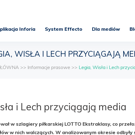
plikacja Inforia
System Effecto
Dla mediów
Bl
GIA, WISŁA I LECH PRZYCIĄGAJĄ ME
GŁÓWNA
>>
Informacje prasowe
>>
Legia, Wisła i Lech przyc
sła i Lech przyciągają media
ował w szlagiery piłkarskiej LOTTO Ekstraklasy, co przeło
łów w nich walczących. W analizowanym okresie odbyły s