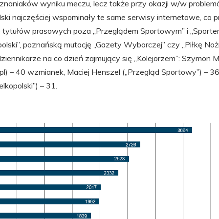
znaniaków wyniku meczu, lecz także przy okazji w/w problemó
lski najczęściej wspominały te same serwisy internetowe, co prz
 tytułów prasowych poza „Przeglądem Sportowym” i „Sporte
polski”, poznańską mutację „Gazety Wyborczej” czy „Piłkę Nożn
ziennikarze na co dzień zajmujący się „Kolejorzem”: Szymon M
pl) – 40 wzmianek, Maciej Henszel („Przegląd Sportowy”) – 36
kopolski”) – 31.