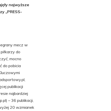
zajęły najwyższe
izy „PRESS-
rzegrany mecz w
 piłkarzy do
iczyć, mocno
ć do pobicia
 Kluczowymi
adsportowy.pl,
cej publikacji
esie najbardziej
l) – 36 publikacji,
Powyżej 20 wzmianek