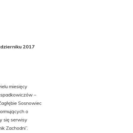
dzierniku 2017
ielu miesięcy
h spadkowiczów –
 Zagłębie Sosnowiec
formujących o
y się serwisy
nik Zachodni”.