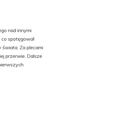
go nad innymi
ig, co spotęgował
w świata. Za plecami
iej przerwie. Dalsze
i pierwszych