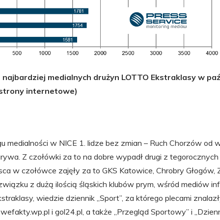
 najbardziej medialnych drużyn LOTTO Ekstraklasy w paź
 strony internetowe)
gu medialności w NICE 1. lidze bez zmian – Ruch Chorzów od w
ywa. Z czołówki za to na dobre wypadł drugi z tegorocznyc
jsca w czołówce zajęły za to GKS Katowice, Chrobry Głogów,
 związku z dużą ilością śląskich klubów prym, wśród mediów in
straklasy, wiedzie dziennik „Sport”, za którego plecami znalazł
wefakty.wp.pl i gol24.pl, a także „Przegląd Sportowy” i „Dzien