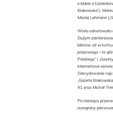
o klubie z Łazienko
Krakowska”), Mateu
Maciej Lehmann („G
Wisła odnotowała na
Dużym zainteresowa
biletów, aż w końcu
prasowego – to głó
Polskiego” i „Gazet
internetowe serwisy:
Zdecydowanie najcz
„Gazeta Krakowska”
41 oraz Michał Trel
Po miesiącu przerw
rozegrany pierwsze