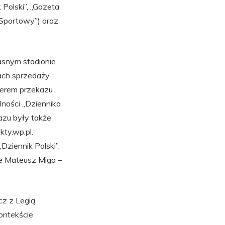
 Polski”, „Gazeta
 Sportowy”) oraz
asnym stadionie.
ach sprzedaży
iderem przekazu
ności „Dziennika
azu były także
kty.wp.pl.
ziennik Polski”,
e Mateusz Miga –
cz z Legią
ontekście