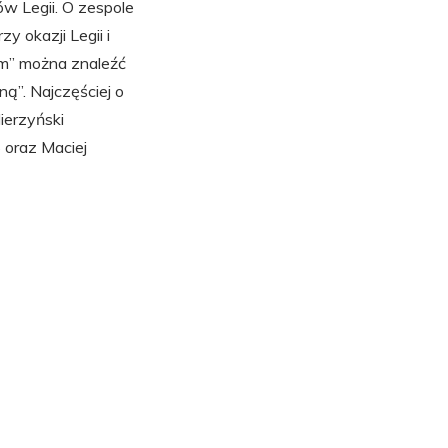
w Legii. O zespole
y okazji Legii i
m” można znaleźć
ą”. Najczęściej o
ierzyński
 oraz Maciej