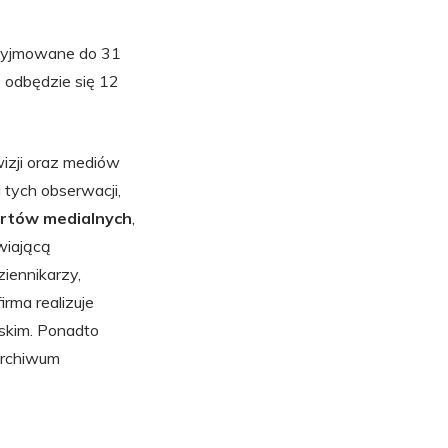
rzyjmowane do 31
 odbędzie się 12
izji oraz mediów
 tych obserwacji,
rtów medialnych
,
wiającą
iennikarzy,
irma realizuje
lskim. Ponadto
 archiwum