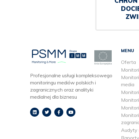
CHROŃ 
DOCI
ZWI
MENU
Oferta
Monitori
Profesjonalne usługi kompleksowego
Monitori
monitoringu mediów polskich i
media
zagranicznych oraz analityki
Monitor
medialnej dla biznesu
Monitori
Monitori
Monitor
zagrani
Audyty 
Raporty