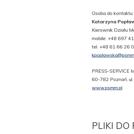
Osoba do kontaktu:
Katarzyna Popła
Kierownik Działu Ma
mobile: +48 697 4
tel. +48 61 66 26
kpoplawska@psmm
PRESS-SERVICE Mo
60-782 Poznań, ul
www.psmm.pl
PLIKI DO