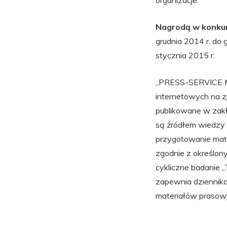
organizacje.
Nagrodą w konkur
grudnia 2014 r. do
stycznia 2015 r.
„PRESS-SERVICE Mon
internetowych na zj
publikowane w zakł
są źródłem wiedzy 
przygotowanie mate
zgodnie z określony
cykliczne badanie 
zapewnia dziennika
materiałów prasow