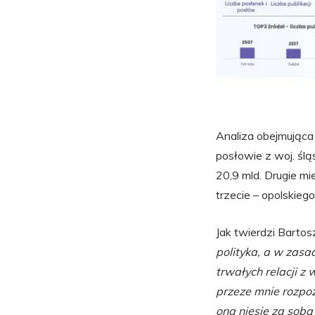
Analiza obejmująca
posłowie z woj. ślą
20,9 mld. Drugie mi
trzecie – opolskiego
Jak twierdzi Bartos
polityka, a w zas
trwałych relacji 
przeze mnie rozpoz
ona niesie za sobą 