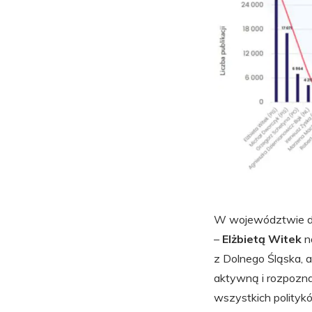
W województwie dol
–
Elżbietą Witek
n
z Dolnego Śląska, 
aktywną i rozpozna
wszystkich politykó