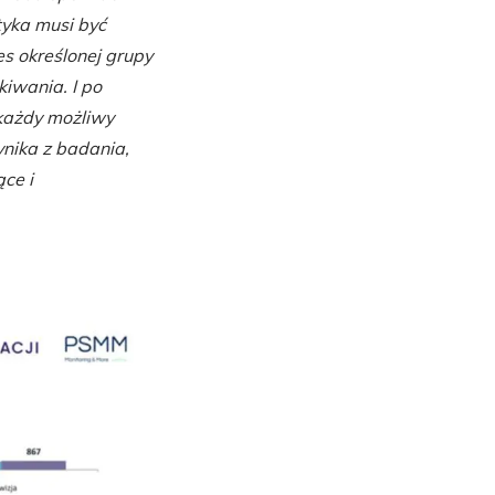
tyka musi być
s określonej grupy
kiwania. I po
 każdy możliwy
ynika z badania,
ce i