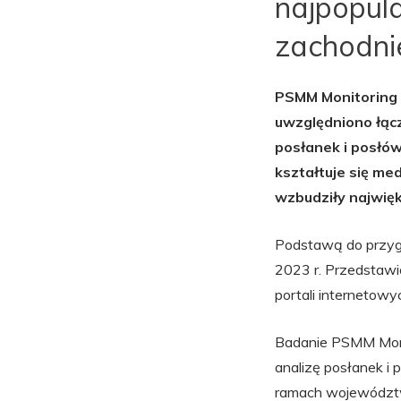
najpopul
zachodnie
PSMM Monitoring 
uwzględniono łącz
posłanek i posłów
kształtuje się me
wzbudziły najwię
Podstawą do przygo
2023 r. Przedstawi
portali internetowy
Badanie PSMM Monit
analizę posłanek i
ramach województwa