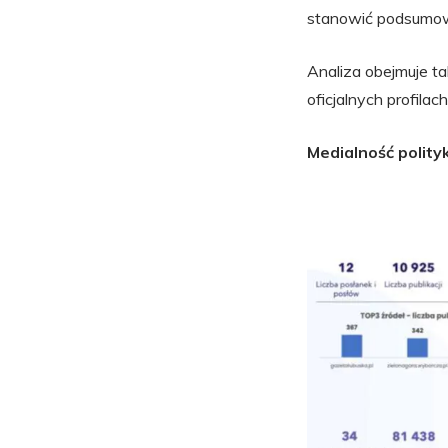
stanowić podsumow
Analiza obejmuje ta
oficjalnych profila
Medialność polit