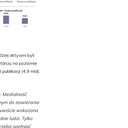
ziej aktywni byli
tarciu na poziomie
ublikacji (4,9 mld),
 –
Medialność
dnym do zawierania
zywiście wskazana
ie ludzi. Tylko
trzeba spełniać