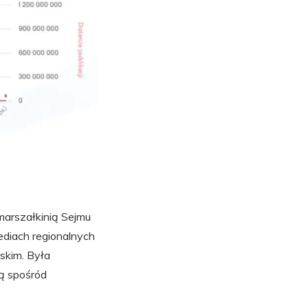
marszałkinią Sejmu
ediach regionalnych
skim. Była
ą spośród