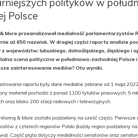
arniejszych polityków w połud
j Polsce
& More przeanalizował medialność parlamentarzystów 
nie aż 650 nazwisk. W drugiej części raportu analizie p
 z województw: lubuskiego, dolnośląskiego, śląskiego i o
dialna scena polityczna w południowo-zachodniej Polsce i
ksze zainteresowanie mediów? Oto wyniki.
towania raportu były dane medialne zebrane od 1 maja 2022 
ony materiał pochodzi z ponad 1100 tytułów prasowych, 5 ml
ch oraz blisko 200 stacji radiowych i telewizyjnych.
oring & More zostało podzielony na sześć części. Pierwsze 
 posłów z czterech regionów Polski (każdy region podzielony n
). Część piąta dotyczy medialności senatorów oraz senatore