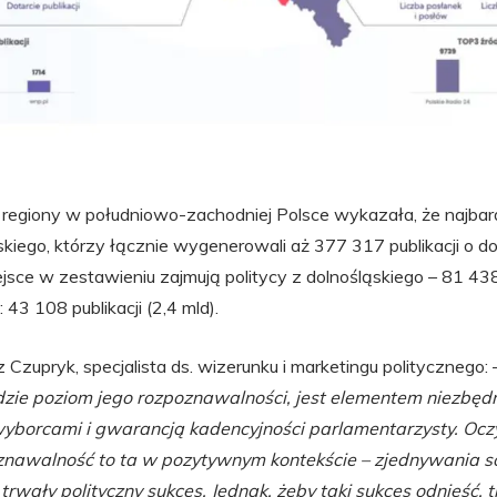
 regiony w południowo-zachodniej Polsce wykazała, że najbard
skiego, którzy łącznie wygenerowali aż 377 317 publikacji o do
ejsce w zestawieniu zajmują politycy z dolnośląskiego – 81 438 p
: 43 108 publikacji (2,4 mld).
z Czupryk, specjalista ds. wizerunku i marketingu politycznego:
adzie poziom jego rozpoznawalności, jest elementem niezbę
z wyborcami i gwarancją kadencyjności parlamentarzysty. Oc
nawalność to ta w pozytywnym kontekście – zjednywania sob
trwały polityczny sukces. Jednak, żeby taki sukces odnieść, 