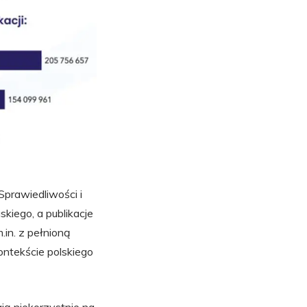
Sprawiedliwości i
iego, a publikacje
.in. z pełnioną
ontekście polskiego