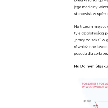
Drugi w rankingu –
jego medialny wize
stanowisk w spółka
Na trzecim miejscu
tyle działalnością
„pracy za seks” w 
również inne kwesti
posada dla córki b
Na Dolnym Śląsku