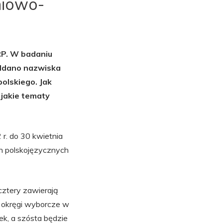
niowo-
RP. W badaniu
oddano nazwiska
polskiego. Jak
 jakie tematy
r. do 30 kwietnia
n polskojęzycznych
cztery zawierają
a okręgi wyborcze w
k, a szósta będzie