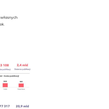
h własnych
ok.