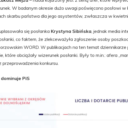
Łukasz Mejza
– nadal kojarzony jest z serią afer, które wpływ
runek. W badanym okresie dużo uwagi poświęcono posłowi w 
ch skarbu państwa dla jego asystentów, zwłaszcza w kwietni
 uplasowała się posłanka
Krystyna Sibińska
, jednak media in
 posłanki, co faktem, że zlekceważyła zgłoszenie osoby poszk
gorzowskim WORD. W publikacjach na ten temat dziennikarze
e, które obciążały wizerunek posłanki. Były to m.in.: afera „m
ez przeprowadzenia konkursu.
 dominuje PiS