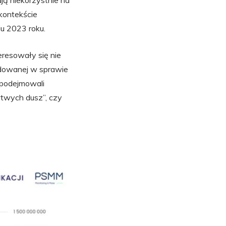
ają niekorzystnie na
kontekście
u 2023 roku.
teresowały się nie
odowanej w sprawie
 podejmowali
artwych dusz”, czy