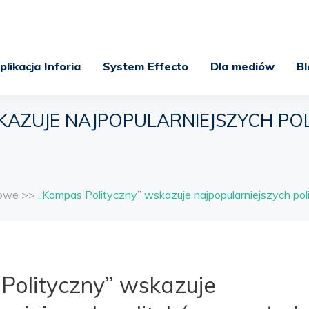
plikacja Inforia
System Effecto
Dla mediów
Bl
SKAZUJE NAJPOPULARNIEJSZYCH P
sowe
>>
„Kompas Polityczny” wskazuje najpopularniejszych po
Polityczny” wskazuje