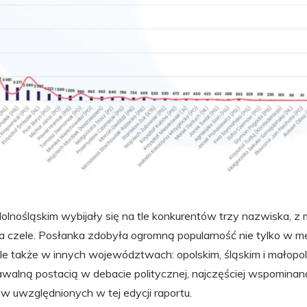
nośląskim wybijały się na tle konkurentów trzy nazwiska, z 
a czele. Posłanka zdobyła ogromną popularność nie tylko w m
ale także w innych województwach: opolskim, śląskim i małopol
walną postacią w debacie politycznej, najczęściej wspominan
w uwzględnionych w tej edycji raportu.