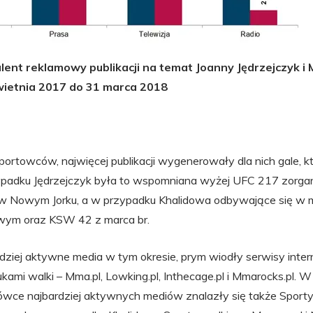
lent reklamowy publikacji na temat Joanny Jędrzejczyk 
wietnia 2017 do 31 marca 2018
rtowców, najwięcej publikacji wygenerowały dla nich gale, kt
ypadku Jędrzejczyk była to wspomniana wyżej UFC 217 zorg
. w Nowym Jorku, a w przypadku Khalidowa odbywające się w 
ym oraz KSW 42 z marca br.
ardziej aktywne media w tym okresie, prym wiodły serwisy int
kami walki – Mma.pl, Lowking.pl, Inthecage.pl i Mmarocks.pl. 
ówce najbardziej aktywnych mediów znalazły się także Sporty-