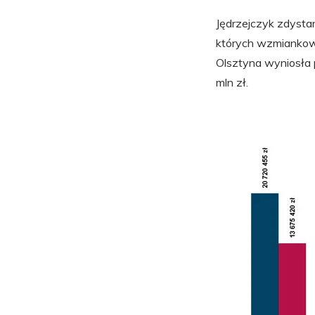
Jędrzejczyk zdysta
których wzmiankow
Olsztyna wyniosła
mln zł.