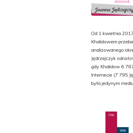
Od 1 kwietnia 201
Khalidowem przebieg
analizowanego okre
Jędrzejczyk odnotow
gdy Khalidow 6 78
Internecie (7 795 J
była jedynym mediu