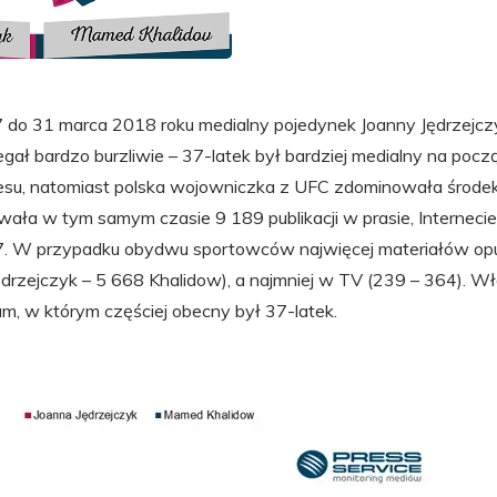
7 do 31 marca 2018 roku medialny pojedynek Joanny Jędrzej
ał bardzo burzliwie – 37-latek był bardziej medialny na począ
su, natomiast polska wojowniczka z UFC zdominowała środek
ała w tym samym czasie 9 189 publikacji w prasie, Internecie,
7. W przypadku obydwu sportowców najwięcej materiałów op
ędrzejczyk – 5 668 Khalidow), a najmniej w TV (239 – 364). Wł
m, w którym częściej obecny był 37-latek.