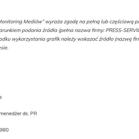
nitoring Mediów” wyraża zgodę na pełną lub częściową pu
runkiem podania źródła (pełna nazwa firmy: PRESS-SERVIC
dku wykorzystania grafik należy wskazać źródło (nazwę firm
sie.
a
 menedżer ds. PR
 980