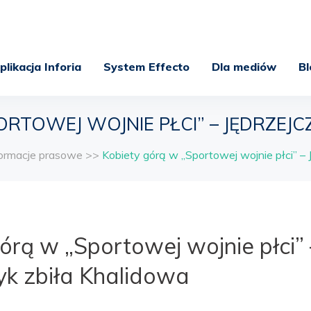
plikacja Inforia
System Effecto
Dla mediów
Bl
RTOWEJ WOJNIE PŁCI” – JĘDRZEJ
formacje prasowe
>>
Kobiety górą w „Sportowej wojnie płci” – 
órą w „Sportowej wojnie płci” 
yk zbiła Khalidowa