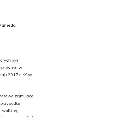
i Mameda
órych byli
anizowana w
maju 2017 r. KSW
ernetowe zajmujące
W przypadku
walki.org,