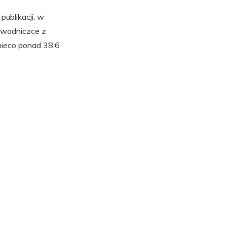
ublikacji, w
awodniczce z
nieco ponad 38,6