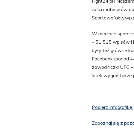
Fight24.pl i Nasze
ilości materiałów o
Sportowefakty.wp.pl,
W mediach społecz
– 51 515 wpisów i 
były też główne k
Facebook (ponad 44
zawodniczki UFC – 
latek wygrał także
Pobierz infografikę
Zapoznaj się z poz