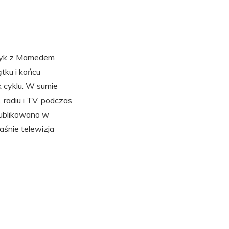
czyk z Mamedem
tku i końcu
 cyklu. W sumie
 radiu i TV, podczas
ublikowano w
aśnie telewizja