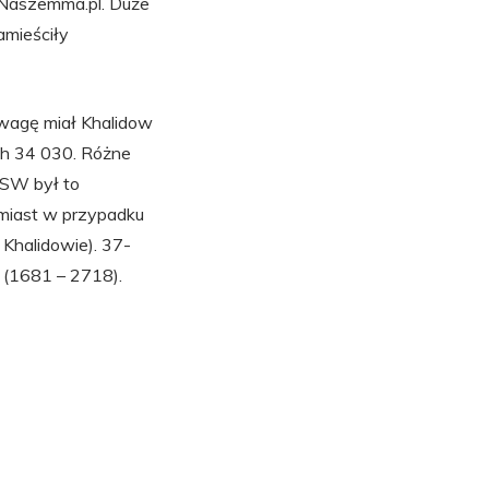
i Naszemma.pl. Duże
amieściły
wagę miał Khalidow
ch 34 030. Różne
KSW był to
omiast w przypadku
 Khalidowie). 37-
e (1681 – 2718).