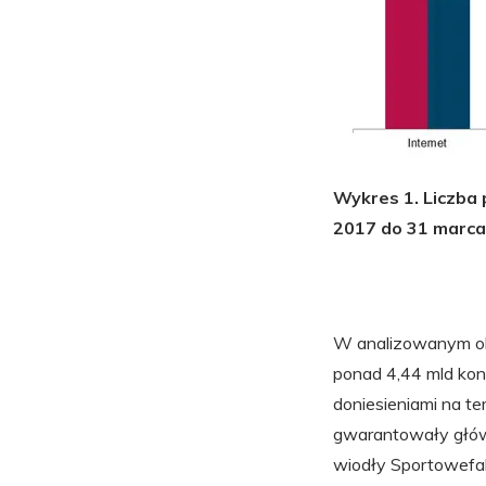
Wykres 1. Liczba 
2017 do 31 marca
W analizowanym ok
ponad 4,44 mld kon
doniesieniami na t
gwarantowały główn
wiodły Sportowefakt