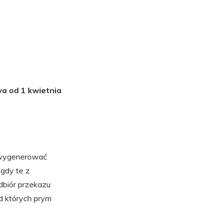
wa od 1 kwietnia
 wygenerować
gdy te z
dbiór przekazu
d których prym