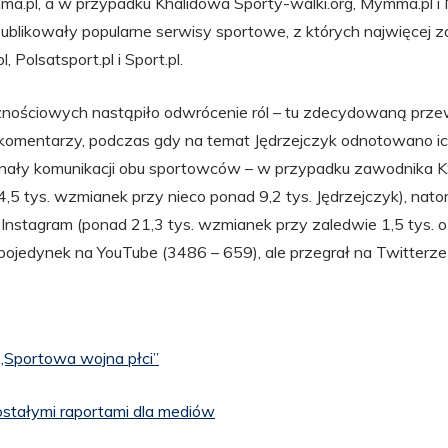
mma.pl, a w przypadku Khalidowa Sporty-walki.org, Mymma.pl 
publikowały popularne serwisy sportowe, z których najwięcej z
 Polsatsport.pl i Sport.pl.
nościowych nastąpiło odwrócenie ról – tu zdecydowaną prze
komentarzy, podczas gdy na temat Jędrzejczyk odnotowano i
anały komunikacji obu sportowców – w przypadku zawodnika 
,5 tys. wzmianek przy nieco ponad 9,2 tys. Jędrzejczyk), nat
Instagram (ponad 21,3 tys. wzmianek przy zaledwie 1,5 tys. o
 pojedynek na YouTube (3486 – 659), ale przegrał na Twitterz
 „Sportowa wojna płci”
ostałymi raportami dla mediów