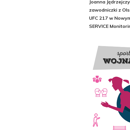
Joanna Jędrzejcz
zawodniczki z Ol
UFC 217 w Nowym J
SERVICE Monitorin