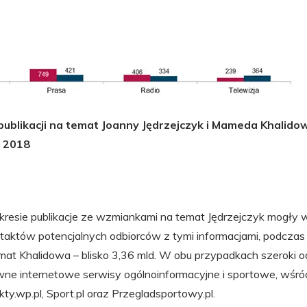
publikacji na temat Joanny Jędrzejczyk i Mameda Khalido
 2018
resie publikacje ze wzmiankami na temat Jędrzejczyk mogły
taktów potencjalnych odbiorców z tymi informacjami, podczas 
emat Khalidowa – blisko 3,36 mld. W obu przypadkach szeroki o
e internetowe serwisy ogólnoinformacyjne i sportowe, wśró
y.wp.pl, Sport.pl oraz Przegladsportowy.pl.