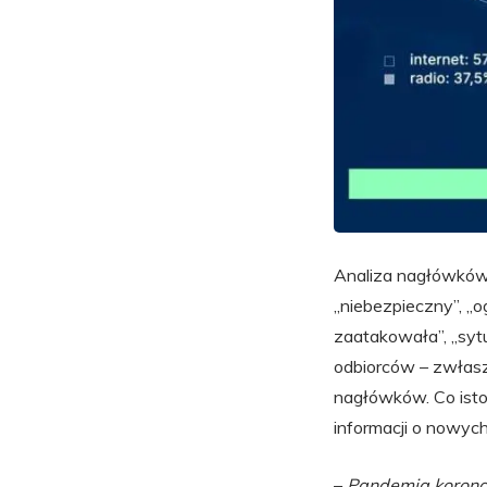
Analiza nagłówków p
„niebezpieczny”, „o
zaatakowała”, „sytu
odbiorców – zwłasz
nagłówków. Co isto
informacji o nowyc
–
Pandemia koronaw