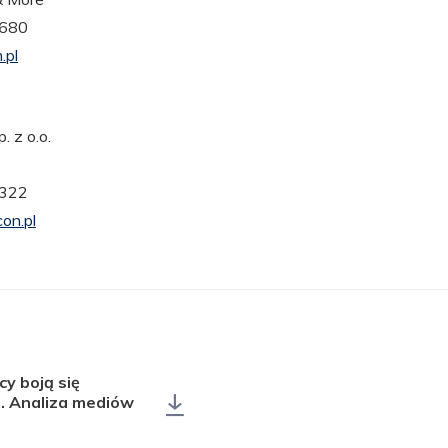
 680
.pl
. z o.o.
 322
on.pl
cy boją się
li. Analiza mediów