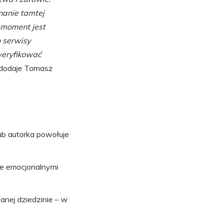
nanie tamtej
n moment jest
o serwisy
weryfikować
dodaje Tomasz
ub autorka powołuje
e emocjonalnymi
nej dziedzinie – w