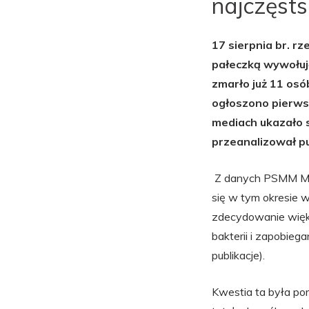
najczęsts
17 sierpnia br. r
pałeczką wywołuj
zmarło już 11 osó
ogłoszono pierws
mediach ukazało s
przeanalizował pu
Z danych PSMM Moni
się w tym okresie w
zdecydowanie więks
bakterii i zapobieg
publikacje).
Kwestia ta była por