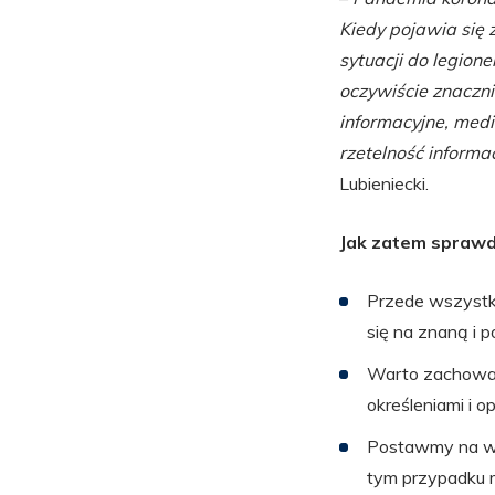
Kiedy pojawia się 
sytuacji do legion
oczywiście znacznie
informacyjne, med
rzetelność informa
Lubieniecki.
Jak zatem sprawd
Przede wszystki
się na znaną i 
Warto zachować
określeniami i op
Postawmy na wi
tym przypadku 