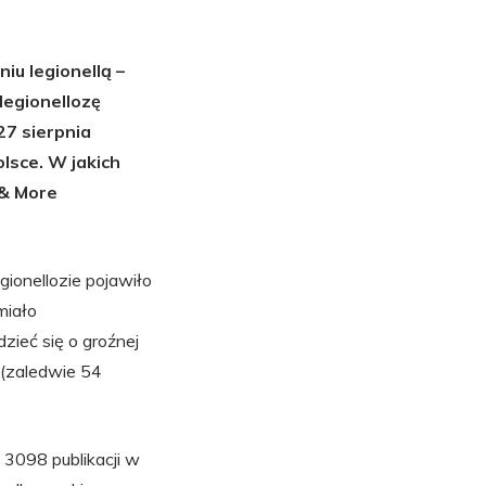
iu legionellą –
egionellozę
27 sierpnia
lsce. W jakich
 & More
gionellozie pojawiło
miało
ieć się o groźnej
y (zaledwie 54
 3098 publikacji w