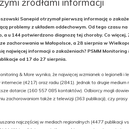
zymi źródłami informacji
zeszowski Sanepid otrzymał pierwszą informację o zakażen
ącą problemy z układem oddechowym. Od tego czasu na l
b, a u 144 potwierdzono diagnozę tej choroby. Co więcej, 
ze zachorowania w Małopolsce, a 28 sierpnia w Wielkopo
ię najwięcej informacji o zakażeniach? PSMM Monitoring
blikacje od 17 do 27 sierpnia.
toring & More wynika, że najwięcej wzmianek o legionelli i le
 internecie (4217) oraz radiu (2841). Jednak to drugie medium 
ze dotarcie (160 557 085 kontaktów). Odbiorcy mogli dowiedz
aniu zachorowaniom także z telewizji (363 publikacji), czy pras
uszana najczęściej w mediach regionalnych (4477 publikacji vs