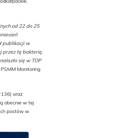
odkarpackie,
jnych od 22 do 25
oniesień
 publikacji w
przez tę bakterię,
znalazło się w TOP
t PSMM Monitoring
2136) oraz
ą obecnie w tej
kich postów w