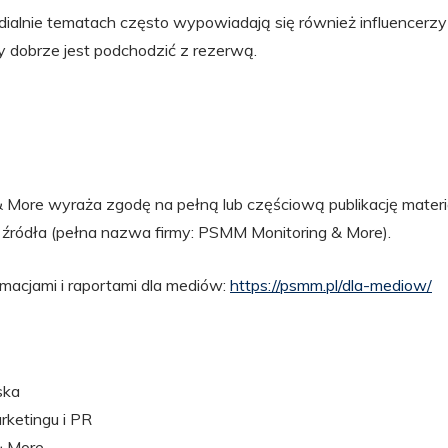
alnie tematach często wypowiadają się również influencerzy i
 dobrze jest podchodzić z rezerwą.
More wyraża zgodę na pełną lub częściową publikację mater
źródła (pełna nazwa firmy: PSMM Monitoring & More).
rmacjami i raportami dla mediów:
https://psmm.pl/dla-mediow/
ska
rketingu i PR
& More