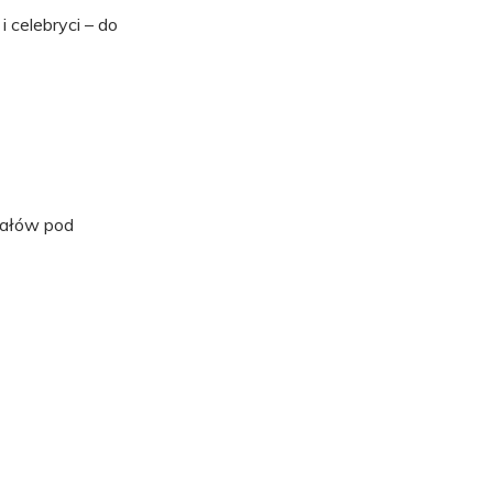
 celebryci – do
iałów pod