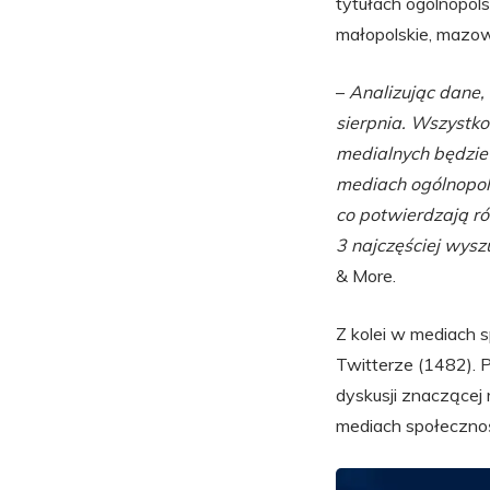
tytułach ogólnopol
małopolskie, mazowi
–
Analizując dane,
sierpnia. Wszystko
medialnych będzie 
mediach ogólnopols
co potwierdzają ró
3 najczęściej wys
& More.
Z kolei w mediach 
Twitterze (1482). P
dyskusji znaczącej 
mediach społeczno