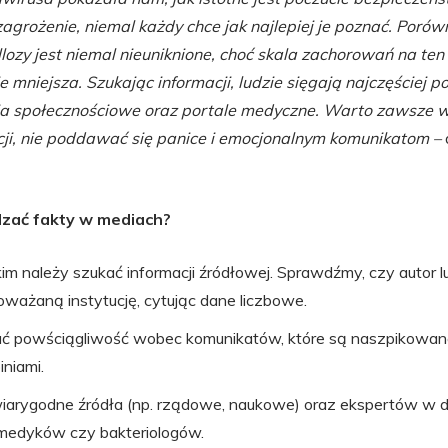
zagrożenie, niemal każdy chce jak najlepiej je poznać. Porów
ellozy jest niemal nieuniknione, choć skala zachorowań na te
 mniejsza. Szukając informacji, ludzie sięgają najczęściej p
ia społecznościowe oraz portale medyczne. Warto zawsze 
cji, nie poddawać się panice i emocjonalnym komunikatom –
zać fakty w mediach?
m należy szukać informacji źródłowej. Sprawdźmy, czy autor l
poważaną instytucję, cytując dane liczbowe.
 powściągliwość wobec komunikatów, które są naszpikowan
iniami.
arygodne źródła (np. rządowe, naukowe) oraz ekspertów w da
medyków czy bakteriologów.