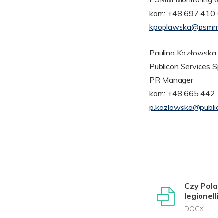
kom: +48 697 410
kpoplawska@psmm
Paulina Kozłowska
Publicon Services Sp
PR Manager
kom: +48 665 442
p.kozlowska@public
Czy Pola
legionel
DOCX