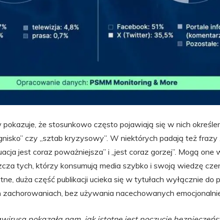
okazuje, że stosunkowo często pojawiają się w nich określeni
gnisko” czy „sztab kryzysowy”. W niektórych padają też frazy „
acja jest coraz poważniejsza” i „jest coraz gorzej”. Mogą one
cza tych, którzy konsumują media szybko i swoją wiedzę czer
tne, duża część publikacji ucieka się w tytułach wyłącznie do
h zachorowaniach, bez używania nacechowanych emocjonalnie
irusa pokazała nam, jak istotne jest poczucie bezpieczeńs