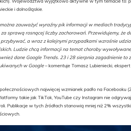
skich). Województwa wyjątkowo aktywne w tym temacie to: p
eckie i dolnośląskie.
 można zauważyć wyraźny pik informacji w mediach tradycy
 za sprawą rosnącej liczby zachorowań. Przewidujemy, że d
przybywać, a wraz z kolejnymi przypadkami wzrośnie udział
kich. Ludzie chcą informacji na temat choroby wywoływanej 
wnież dane Google Trends. 23 i 28 sierpnia zagadnienie to 
zukiwanych w Google
– komentuje Tomasz Lubieniecki, eksper
społecznościowych najwięcej wzmianek padło na Facebooku (
latformy takie jak TikTok, YouTube czy Instagram nie odgrywaj
roli. Publikacje w tych źródłach stanowią mniej niż 2% wszyst
ściowych.