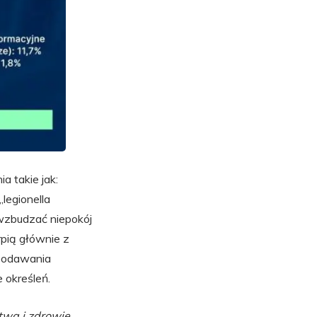
a takie jak:
legionella
 wzbudzać niepokój
pią głównie z
 podawania
 określeń.
twa i zdrowie.