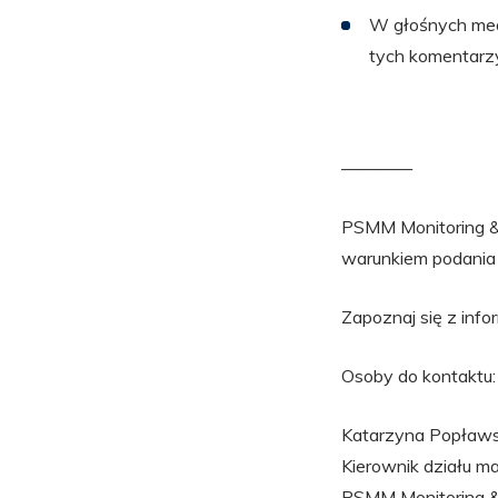
W głośnych medi
tych komentarzy
————
PSMM Monitoring & 
warunkiem podania 
Zapoznaj się z info
Osoby do kontaktu:
Katarzyna Popław
Kierownik działu ma
PSMM Monitoring 