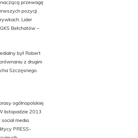
a znaczącą przewagę
erwszych pozycji
rywkach. Lider
 – GKS Bełchatów –
edialny był Robert
porównaniu z drugim
echa Szczęsnego.
rasy ogólnopolskiej
W listopadzie 2013
 social media.
alitycy PRESS-
cyjnych.