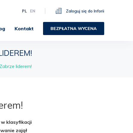
Zaloguj się do Inforii
PL
EN
og
Kontakt
BEZPŁATNA WYCENA
IDEREM!
Zabrze liderem!
erem!
 klasyfikacji
ewanie zajął