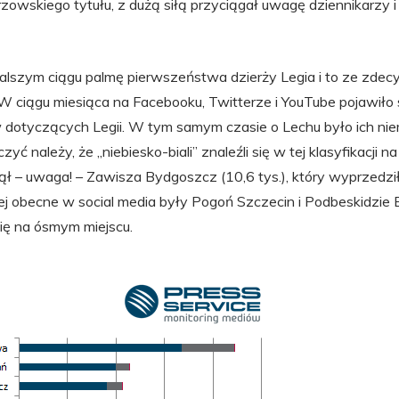
owskiego tytułu, z dużą siłą przyciągał uwagę dziennikarzy i 
dalszym ciągu palmę pierwszeństwa dzierży Legia i to ze zd
W ciągu miesiąca na Facebooku, Twitterze i YouTube pojawiło s
 dotyczących Legii. W tym samym czasie o Lechu było ich nie
zyć należy, że „niebiesko-biali” znaleźli się w tej klasyfikacji n
jął – uwaga! – Zawisza Bydgoszcz (10,6 tys.), który wyprzedz
ej obecne w social media były Pogoń Szczecin i Podbeskidzie B
się na ósmym miejscu.