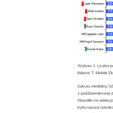
Wykres 1. Liczba pu
klubów T-Mobile Ek
Sukces medialny Gó
z październikowej 
Nawałki na selekcjo
była nazwa Górnika.