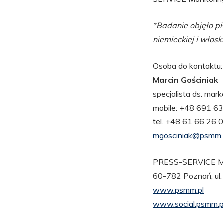
*Badanie objęło piłk
niemieckiej i włoski
Osoba do kontaktu:
Marcin Gościniak
specjalista ds. mark
mobile: +48 691 6
tel. +48 61 66 26
mgosciniak@psmm.
PRESS-SERVICE Mo
60-782 Poznań, ul
www.psmm.pl
www.social.psmm.p