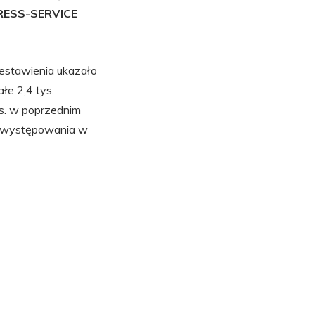
PRESS-SERVICE
zestawienia ukazało
ałe 2,4 tys.
ys. w poprzednim
zą występowania w