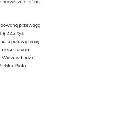
sprawił, że częściej
ecydowaną przewagą
ię 22,2 tys.
mal o połowę mniej
a miejscu drugim.
ił Widzew Łódź i
ielsko-Biała.