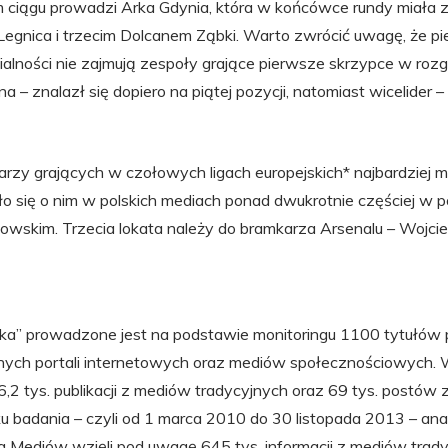
m ciągu prowadzi Arka Gdynia, która w końcówce rundy miał
Legnica i trzecim Dolcanem Ząbki. Warto zwrócić uwagę, że pi
lności nie zajmują zespoły grające pierwsze skrzypce w rozg
zna – znalazł się dopiero na piątej pozycji, natomiast wicelider
arzy grających w czołowych ligach europejskich* najbardziej m
o się o nim w polskich mediach ponad dwukrotnie częściej w 
wskim. Trzecia lokata należy do bramkarza Arsenalu – Wojci
łka” prowadzone jest na podstawie monitoringu 1100 tytułów p
ranych portali internetowych oraz mediów społecznościowych. 
2 tys. publikacji z mediów tradycyjnych oraz 69 tys. postów z
u badania – czyli od 1 marca 2010 do 30 listopada 2013 – an
 Mediów wzięli pod uwagę 645 tys. informacji z mediów trady