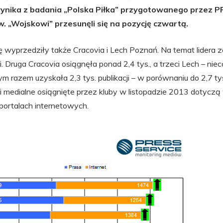
wynika z badania „Polska Piłka” przygotowanego przez 
. „Wojskowi” przesunęli się na pozycję czwartą.
ę wyprzedziły także Cracovia i Lech Poznań. Na temat lidera 
cji. Druga Cracovia osiągnęła ponad 2,4 tys., a trzeci Lech – niec
ym razem uzyskała 2,3 tys. publikacji – w porównaniu do 2,7 t
i medialne osiągnięte przez kluby w listopadzie 2013 dotyc
portalach internetowych.