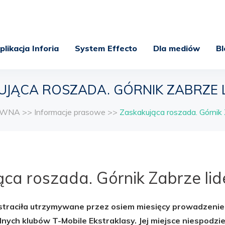
plikacja Inforia
System Effecto
Dla mediów
Bl
UJĄCA ROSZADA. GÓRNIK ZABRZE L
ÓWNA
>>
Informacje prasowe
>>
Zaskakująca roszada. Górnik 
ca roszada. Górnik Zabrze lid
traciła utrzymywane przez osiem miesięcy prowadzenie w
lnych klubów T-Mobile Ekstraklasy. Jej miejsce niespodzi