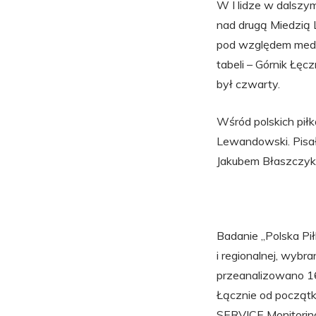
W I lidze w dalszy
nad drugą Miedzią 
pod względem media
tabeli – Górnik Łęc
był czwarty.
Wśród polskich piłk
Lewandowski. Pisał
Jakubem Błaszczyko
Badanie „Polska Pi
i regionalnej, wyb
przeanalizowano 16,
Łącznie od początk
SERVICE Monitoring