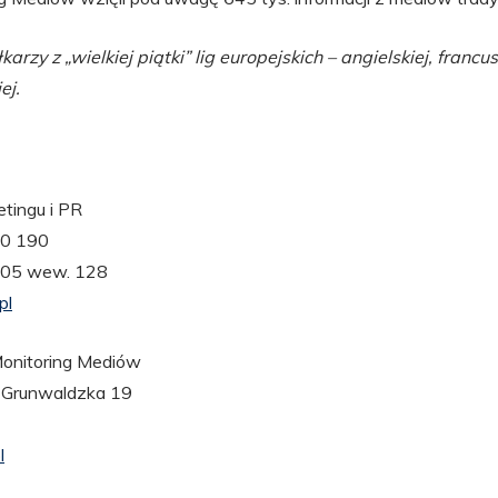
arzy z „wielkiej piątki” lig europejskich – angielskiej, francus
ej.
etingu i PR
30 190
 005 wew. 128
pl
nitoring Mediów
. Grunwaldzka 19
l