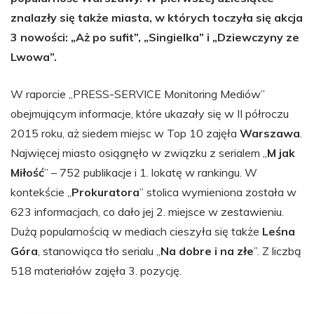
znalazły się także miasta, w których toczyła się akcja
3 nowości: „Aż po sufit”, „Singielka” i „Dziewczyny ze
Lwowa”.
W raporcie „PRESS-SERVICE Monitoring Mediów”
obejmującym informacje, które ukazały się w II półroczu
2015 roku, aż siedem miejsc w Top 10 zajęła
Warszawa
.
Najwięcej miasto osiągnęło w związku z serialem „
M jak
Miłość
” – 752 publikacje i 1. lokatę w rankingu. W
kontekście „
Prokuratora
” stolica wymieniona została w
623 informacjach, co dało jej 2. miejsce w zestawieniu.
Dużą popularnością w mediach cieszyła się także
Leśna
Góra
, stanowiąca tło serialu „
Na dobre i na złe
”. Z liczbą
518 materiałów zajęła 3. pozycję.