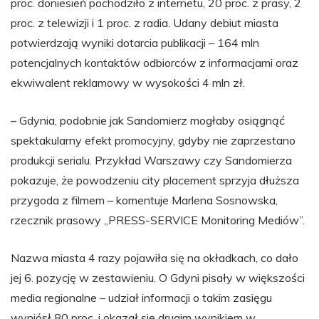
proc. doniesień pochodziło z internetu, 20 proc. z prasy, 2
proc. z telewizji i 1 proc. z radia. Udany debiut miasta
potwierdzają wyniki dotarcia publikacji – 164 mln
potencjalnych kontaktów odbiorców z informacjami oraz
ekwiwalent reklamowy w wysokości 4 mln zł.
– Gdynia, podobnie jak Sandomierz mogłaby osiągnąć
spektakularny efekt promocyjny, gdyby nie zaprzestano
produkcji serialu. Przykład Warszawy czy Sandomierza
pokazuje, że powodzeniu city placement sprzyja dłuższa
przygoda z filmem – komentuje Marlena Sosnowska,
rzecznik prasowy „PRESS-SERVICE Monitoring Mediów”.
Nazwa miasta 4 razy pojawiła się na okładkach, co dało
jej 6. pozycję w zestawieniu. O Gdyni pisały w większości
media regionalne – udział informacji o takim zasięgu
wyniósł 80 proc. i okazał się drugim wynikiem w