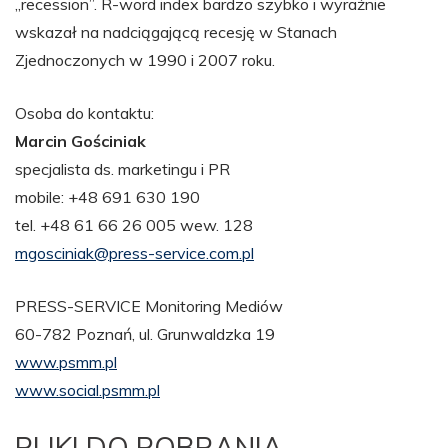
„recession”. R-word index bardzo szybko i wyraźnie
wskazał na nadciągającą recesję w Stanach
Zjednoczonych w 1990 i 2007 roku.
Osoba do kontaktu:
Marcin Gościniak
specjalista ds. marketingu i PR
mobile: +48 691 630 190
tel. +48 61 66 26 005 wew. 128
mgosciniak@press-service.com.pl
PRESS-SERVICE Monitoring Mediów
60-782 Poznań, ul. Grunwaldzka 19
www.psmm.pl
www.social.psmm.pl
PLIKI DO POBRANIA