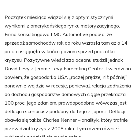
Początek miesiąca wiązał się z optymistycznymi
wynikami z amerykańskiego rynku motoryzacyjnego.
Firma konsultingowa LMC Automotive podała, że
sprzedaż samochodów rok do roku wzrosła tam aż o 14
proc. i osiągnęła w końcu poziom sprzed początku
kryzysu. Pozytywne wieści zza oceanu studził jednak
David Levy z Jerome Levy Forecating Center. Twierdzi on
bowiem, że gospodarka USA „raczej prędzej niż później”
ponownie wejdzie w recesję, ponieważ relacja zadłużenia
do dochodu gospodarstw domowych ciągle przekracza
100 proc. Jego zdaniem, prawdopodobna wówczas jest
deflacja i scenariusz podobny do tego z Japonii. Deflacji
obawia się także Charles Nenner – analityk, który trafnie
przewidział kryzys z 2008 roku. Tym razem również
publicznie podzielił się swoją opinią.