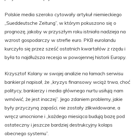
Polskie media szeroko cytowały artykuł niemieckiego
„Sueddeutsche Zeitung”, w którym pokuszono się o
prognozę, jakoby w przyszłym roku istniała nadzieja na
wzrost gospodarczy w strefie euro. PKB eurolandu
kurczyło się przez sześć ostatnich kwartałów z rzędu i
była to najdłuższa recesja w powojennej historii Europy.
Krzysztof Kolany w swojej analizie na łamach serwisu
bankier.pl napisał, że „kryzys finansowy wciąż trwa, choć
politycy, bankierzy i media głównego nurtu usiłują nam
wmówić, że jest inaczej”. Jego zdaniem problemy, jakie
były przyczyną zapaści, nie zostały zlikwidowane, a
wręcz umocnione i „każdego miesiąca budują bazę pod
ostateczny i jeszcze bardziej destrukcyjny kolaps
obecnego systemu”.