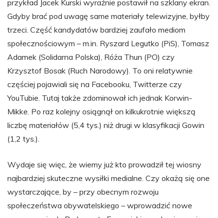
przykład Jacek Kurski wyraźnie postawił na szklany ekran.
Gdyby brać pod uwagę same materiały telewizyjne, byłby
trzeci. Część kandydatów bardziej zaufało mediom
społecznościowym – m.in. Ryszard Legutko (PiS), Tomasz
Adamek (Solidarna Polska), Róża Thun (PO) czy
Krzysztof Bosak (Ruch Narodowy). To oni relatywnie
częściej pojawiali się na Facebooku, Twitterze czy
YouTubie. Tutaj także zdominował ich jednak Korwin-
Mikke. Po raz kolejny osiągnął on kilkukrotnie większą
liczbę materiałów (5,4 tys.) niż drugi w klasyfikacji Gowin
(1,2 tys.).
Wydaje się więc, że wiemy już kto prowadził tej wiosny
najbardziej skuteczne wysiłki medialne. Czy okażą się one
wystarczające, by – przy obecnym rozwoju
społeczeństwa obywatelskiego – wprowadzić nowe