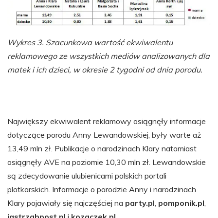
Wykres 3. Szacunkowa wartość ekwiwalentu
reklamowego ze wszystkich mediów analizowanych dla
matek i ich dzieci, w okresie 2 tygodni od dnia porodu.
Największy ekwiwalent reklamowy osiągnęły informacje
dotyczące porodu Anny Lewandowskiej, były warte aż
13,49 mln zł. Publikacje o narodzinach Klary natomiast
osiągnęły AVE na poziomie 10,30 mln zł. Lewandowskie
są zdecydowanie ulubienicami polskich portali
plotkarskich. Informacje o porodzie Anny i narodzinach
Klary pojawiały się najczęściej na
party.pl
,
pomponik.pl
,
jastrzabpost.pl
i
kozaczek.pl
.