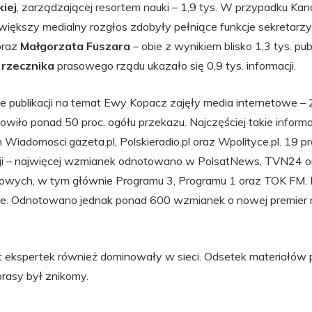
kiej
, zarządzającej resortem nauki – 1,9 tys. W przypadku Kanc
większy medialny rozgłos zdobyły pełniące funkcje sekretarz
raz
Małgorzata Fuszara
– obie z wynikiem blisko 1,3 tys. publ
 rzecznika
prasowego rządu ukazało się 0,9 tys. informacji.
ie publikacji na temat Ewy Kopacz zajęły media internetowe – 2
owiło ponad 50 proc. ogółu przekazu. Najczęściej takie inform
 Wiadomosci.gazeta.pl, Polskieradio.pl oraz Wpolityce.pl. 19 pr
zji – najwięcej wzmianek odnotowano w PolsatNews, TVN24 or
adiowych, w tym głównie Programu 3, Programu 1 oraz TOK FM. N
sie. Odnotowano jednak ponad 600 wzmianek o nowej premier 
t ekspertek również dominowały w sieci. Odsetek materiałów
 prasy był znikomy.