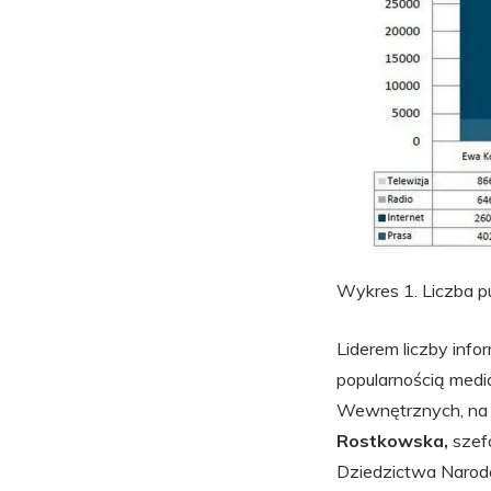
Wykres 1. Liczba p
Liderem liczby info
popularnością medi
Wewnętrznych, na te
Rostkowska,
szefo
Dziedzictwa Naro