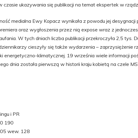
 czasie ukazywania się publikacji na temat ekspertek w rzą
ność medialna Ewy Kopacz wynikała z powodu jej desygnacji 
premiera oraz wygłoszenia przez nią expose wraz z jednocze
fania. W tych dniach liczba publikacji przekroczyła 2,5 tys. 
ziennikarzy cieszyły się także wydarzenia – zaprzysiężenie rz
ki energetyczno-klimatycznej. 19 września wiele informacji p
 tego dnia została pierwszą w historii kraju kobietą na czele M
ingu i PR
30 190
 005 wew. 128