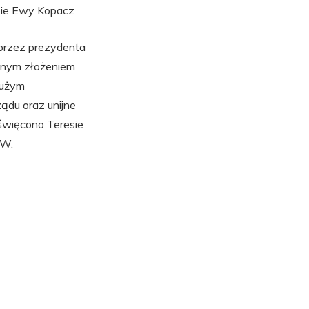
dzie Ewy Kopacz
przez prezydenta
snym złożeniem
Dużym
ądu oraz unijne
oświęcono Teresie
SW.