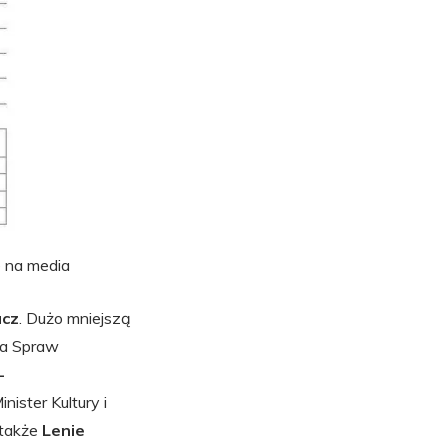
e na media
acz
. Dużo mniejszą
tra Spraw
-
ister Kultury i
 także
Lenie