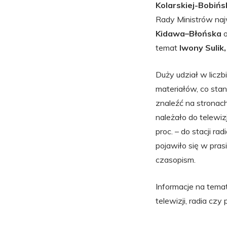
Kolarskiej-Bobińs
Rady Ministrów naj
Kidawa–Błońska
o
temat
Iwony Sulik,
Duży udział w liczb
materiałów, co stan
znaleźć na stronach
należało do telewi
proc. – do stacji r
pojawiło się w pra
czasopism.
Informacje na tema
telewizji, radia czy