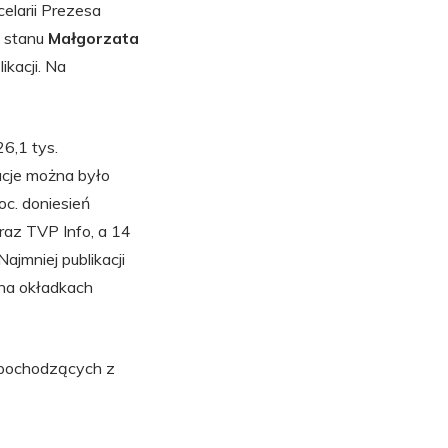
elarii Prezesa
y stanu
Małgorzata
ikacji. Na
6,1 tys.
acje można było
oc. doniesień
az TVP Info, a 14
ajmniej publikacji
na okładkach
 pochodzących z