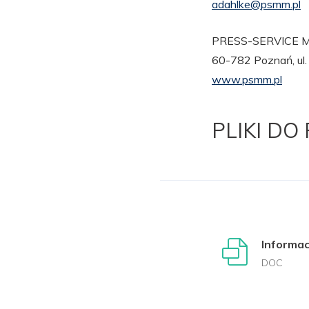
adahlke@psmm.pl
PRESS-SERVICE Mo
60-782 Poznań, ul
www.psmm.pl
PLIKI DO
Informa
DOC