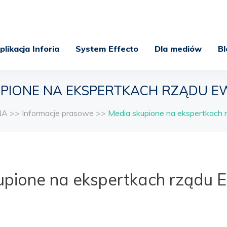
plikacja Inforia
System Effecto
Dla mediów
Bl
UPIONE NA EKSPERTKACH RZĄDU E
NA
>>
Informacje prasowe
>>
Media skupione na ekspertkach
upione na ekspertkach rządu 