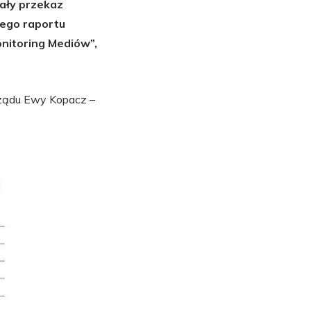
ały przekaz
zego raportu
nitoring Mediów”,
k rządu Ewy Kopacz –
.