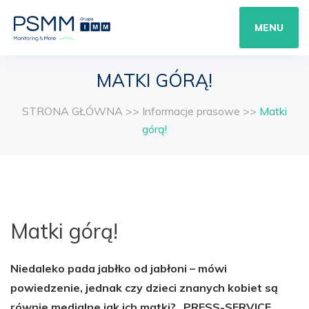
MENU
MATKI GÓRĄ!
STRONA GŁÓWNA
>>
Informacje prasowe
>>
Matki
górą!
Matki górą!
Niedaleko pada jabłko od jabłoni – mówi
powiedzenie, jednak czy dzieci znanych kobiet są
równie medialne jak ich matki? „PRESS-SERVICE