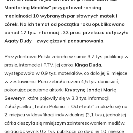
Monitoring Mediów” przygotował ranking
medialności 10 wybranych par sławnych matek i
córek. Na ich temat od początku roku opublikowano
ponad 17 tys. informacji. 22 proc. przekazu dotyczyło
Agaty Dudy – zwyciężczyni podsumowania.
Prezydentowa Polski zebrała w sumie 3,7 tys. publikacji w
prasie, internecie i RTV. Jej córka,
Kinga Duda
,
występowała w 0,9 tys. materiałów, co dało jej 9. miejsce
w zestawieniu. Para zebrała razem 4,5 tys. doniesień,
pokonując popularne aktorki
Krystynę Jandę
i
Marię
Seweryn
, które pojawiły się w 3,3 tys. informacji.
Założycielka „Teatru Polonia” i „Och-teatr” znalazła się na
2. miejscu w klasyfikacji indywidualnej (3,1 tys.), jednak jej
córka cieszyła się mniejszym zainteresowaniem mediów,
osiągając wynik 0,3 tys. publikacji, co dało jej 10. miejsce