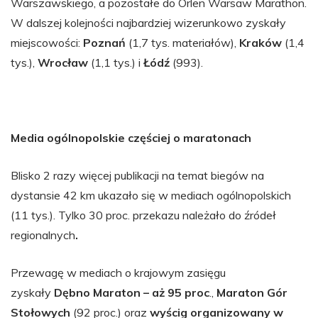
Warszawskiego, a pozostałe do Orlen Warsaw Marathon.
W dalszej kolejności najbardziej wizerunkowo zyskały
miejscowości:
Poznań
(1,7 tys. materiałów),
Kraków
(1,4
tys.),
Wrocław
(1,1 tys.) i
Łódź
(993).
Media ogólnopolskie częściej o maratonach
Blisko 2 razy więcej publikacji na temat biegów na
dystansie 42 km ukazało się w mediach ogólnopolskich
(11 tys.). Tylko 30 proc. przekazu należało do źródeł
regionalnych
.
Przewagę w mediach o krajowym zasięgu
zyskały
Dębno Maraton – aż 95 proc
.,
Maraton Gór
Stołowych
(92 proc.) oraz
wyścig organizowany w