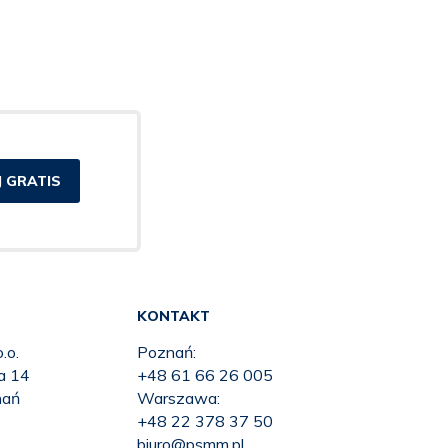
 GRATIS
KONTAKT
.o.
Poznań:
ka 14
+48 61 66 26 005
nań
Warszawa:
+48 22 378 37 50
biuro@psmm.pl