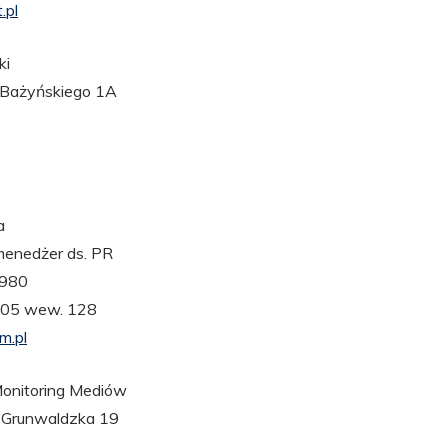
.pl
ki
 Bażyńskiego 1A
a
menedżer ds. PR
 980
 005 wew. 128
.pl
nitoring Mediów
. Grunwaldzka 19