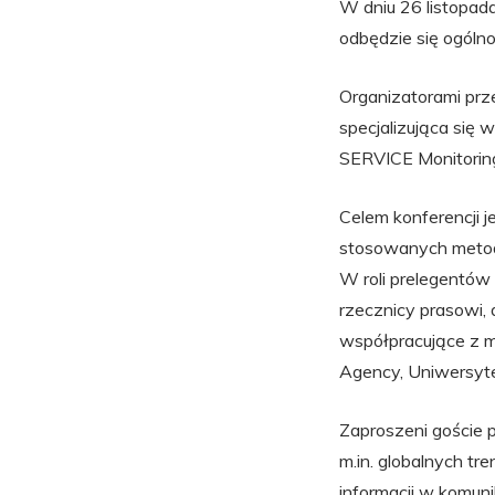
W dniu 26 listopad
odbędzie się ogólno
Organizatorami prz
specjalizująca się
SERVICE Monitorin
Celem konferencji 
stosowanych metod,
W roli prelegentów 
rzecznicy prasowi,
współpracujące z m
Agency, Uniwersyt
Zaproszeni goście
m.in. globalnych t
informacji w komun