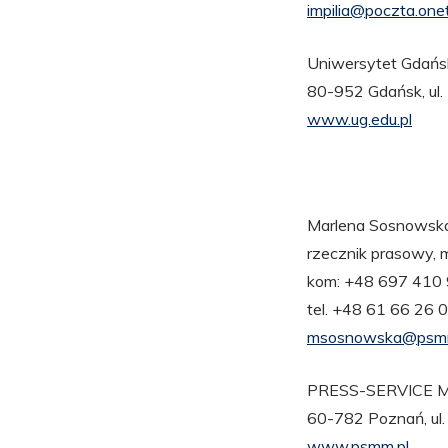
impilia@poczta.onet
Uniwersytet Gdańs
80-952 Gdańsk, ul.
www.ug.edu.pl
Marlena Sosnowsk
rzecznik prasowy, 
kom: +48 697 410
tel. +48 61 66 26
msosnowska@psmm
PRESS-SERVICE Mo
60-782 Poznań, ul
www.psmm.pl