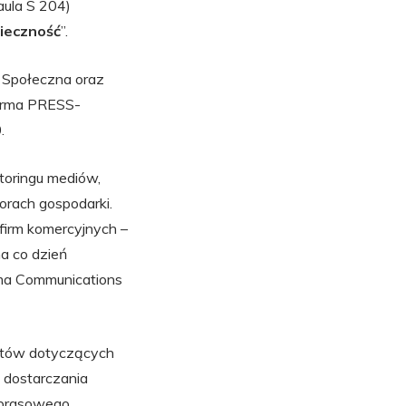
aula S 204)
ieczność
”.
a Społeczna oraz
firma PRESS-
.
toringu mediów,
orach gospodarki.
 firm komercyjnych –
a co dzień
lma Communications
matów dotyczących
 dostarczania
 prasowego,