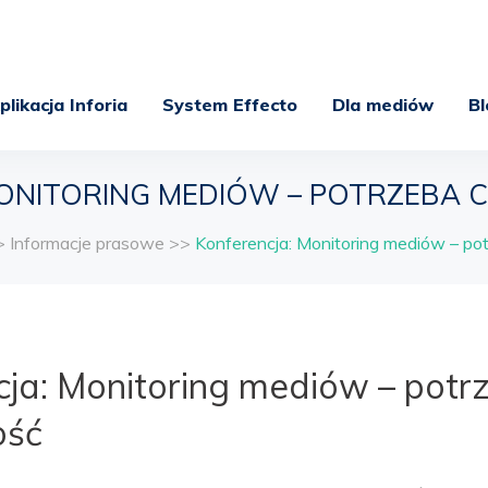
plikacja Inforia
System Effecto
Dla mediów
Bl
ONITORING MEDIÓW – POTRZEBA 
>
Informacje prasowe
>>
Konferencja: Monitoring mediów – po
cja: Monitoring mediów – potr
ość