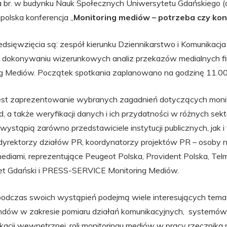
a br. w budynku Nauk Społecznych Uniwersytetu Gdańskiego (
polska konferencja „
Monitoring mediów – potrzeba czy kon
edsięwzięcia są: zespół kierunku Dziennikarstwo i Komunikacj
 w dokonywaniu wizerunkowych analiz przekazów medialnych 
g Mediów. Początek spotkania zaplanowano na godzinę 11.00
jest zaprezentowanie wybranych zagadnień dotyczących moni
 a także weryfikacji danych i ich przydatności w różnych sekt
wystąpią zarówno przedstawiciele instytucji publicznych, jak i
 dyrektorzy działów PR, koordynatorzy projektów PR – osoby n
ediami, reprezentujące Peugeot Polska, Provident Polska, Te
et Gdański i PRESS-SERVICE Monitoring Mediów.
 podczas swoich wystąpień podejmą wiele interesujących te
rendów w zakresie pomiaru działań komunikacyjnych, systemów
ikacji wewnętrznej, roli monitoringu mediów w pracy rzecznika