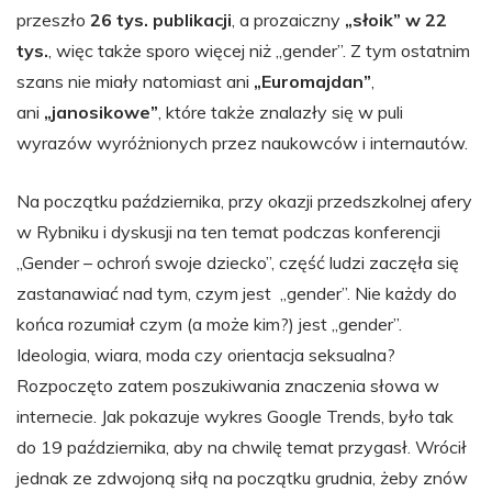
przeszło
26 tys. publikacji
, a prozaiczny
„słoik” w 22
tys.
, więc także sporo więcej niż „gender”. Z tym ostatnim
szans nie miały natomiast ani
„Euromajdan”
,
ani
„janosikowe”
, które także znalazły się w puli
wyrazów wyróżnionych przez naukowców i internautów.
Na początku października, przy okazji przedszkolnej afery
w Rybniku i dyskusji na ten temat podczas konferencji
„Gender – ochroń swoje dziecko”, część ludzi zaczęła się
zastanawiać nad tym, czym jest „gender”. Nie każdy do
końca rozumiał czym (a może kim?) jest „gender”.
Ideologia, wiara, moda czy orientacja seksualna?
Rozpoczęto zatem poszukiwania znaczenia słowa w
internecie. Jak pokazuje wykres Google Trends, było tak
do 19 października, aby na chwilę temat przygasł. Wrócił
jednak ze zdwojoną siłą na początku grudnia, żeby znów