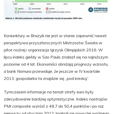
Koniunktury w Brazylii nie jest w stanie zapewnić nawet
perspektywa przyszłorocznych Mistrzostw Świata w
piłce nożnej i organizacja Igrzysk Olimpijskich 2016. W
lipcu indeks giełdy w Sao Paulo znalazł się na najniższym
poziomie od 4 lat. Ekonomiści obniżają prognozy wzrostu,
a bank Nomura przewiduje, że jeszcze w IV kwartale
2013, gospodarka ta znajdzie się „pod kreską”.
Tymczasem informacje na temat strefy euro były
zdecydowanie bardziej optymistyczne. Indeks nastrojów
PMI composite wzrósł z 48,7 do 50,4 punktów i po raz
pierwszy od stycznia 2012 znalazł się powyżej ważnego